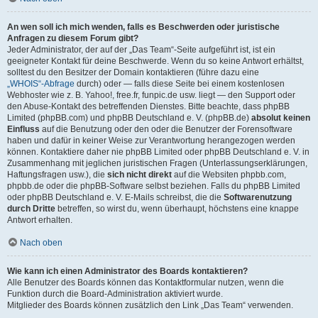
An wen soll ich mich wenden, falls es Beschwerden oder juristische
Anfragen zu diesem Forum gibt?
Jeder Administrator, der auf der „Das Team“-Seite aufgeführt ist, ist ein
geeigneter Kontakt für deine Beschwerde. Wenn du so keine Antwort erhältst,
solltest du den Besitzer der Domain kontaktieren (führe dazu eine
„WHOIS“-Abfrage
durch) oder — falls diese Seite bei einem kostenlosen
Webhoster wie z. B. Yahoo!, free.fr, funpic.de usw. liegt — den Support oder
den Abuse-Kontakt des betreffenden Dienstes. Bitte beachte, dass phpBB
Limited (phpBB.com) und phpBB Deutschland e. V. (phpBB.de)
absolut keinen
Einfluss
auf die Benutzung oder den oder die Benutzer der Forensoftware
haben und dafür in keiner Weise zur Verantwortung herangezogen werden
können. Kontaktiere daher nie phpBB Limited oder phpBB Deutschland e. V. in
Zusammenhang mit jeglichen juristischen Fragen (Unterlassungserklärungen,
Haftungsfragen usw.), die
sich nicht direkt
auf die Websiten phpbb.com,
phpbb.de oder die phpBB-Software selbst beziehen. Falls du phpBB Limited
oder phpBB Deutschland e. V. E-Mails schreibst, die die
Softwarenutzung
durch Dritte
betreffen, so wirst du, wenn überhaupt, höchstens eine knappe
Antwort erhalten.
Nach oben
Wie kann ich einen Administrator des Boards kontaktieren?
Alle Benutzer des Boards können das Kontaktformular nutzen, wenn die
Funktion durch die Board-Administration aktiviert wurde.
Mitglieder des Boards können zusätzlich den Link „Das Team“ verwenden.