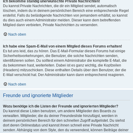
Ich bekomme ständig unerwünschte Private Nachrichten!
Du kannst Private Nachrichten, die dir ein Mitglied sendet, automatisch
löschen, indem du in deinem persönlichen Bereich eine entsprechende Regel
erstellst. Falls du belästigende Nachrichten von jemandem erhältst, so kannst
du dies auch einem Administrator melden. Dieser kann dem betreffenden
Mitglied dann verbieten, Private Nachrichten zu versenden.
Nach oben
Ich habe eine Spam-E-Mail von einem Mitglied dieses Forums erhalten!
Es tut uns leid, das zu hören. Das E-Mail-Formular dieses Forums hat einige
Sicherheitsvorkehrungen, die Benutzer, die solche Nachrichten senden,
identifizieren sollen. Du solltest einem Administrator die komplette E-Mail, die
du bekommen hast, weiterleiten. Dabei ist es ganz wichtig, die Kopfzeilen
(Headers) mitzuschicken. Diese enthalten Details über den Benutzer, der die
E-Mail verschickt hat. Der Administrator kann dann entsprechend reagieren.
Nach oben
Freunde und ignorierte Mitglieder
Wozu benötige ich die Listen der Freunde und ignorierten Mitglieder?
Du kannst diese Listen benutzen, um andere Mitglieder des Boards zu
verwalten. Mitglieder, die du deiner Freundesliste hinzufügst, werden in
deinem persönlichen Bereich für den schnellen Zugriff aufgelistet. Du siehst
dort deren Onlinestatus und kannst ihnen schnell eine Private Nachricht
senden. Abhängig von dem Style, den du verwendest, können Beiträge deiner