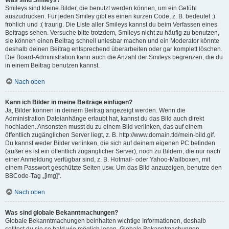
Was sind Smileys?
Smileys sind kleine Bilder, die benutzt werden können, um ein Gefühl
auszudrücken. Für jeden Smiley gibt es einen kurzen Code, z. B. bedeutet :)
fröhlich und :( traurig. Die Liste aller Smileys kannst du beim Verfassen eines
Beitrags sehen. Versuche bitte trotzdem, Smileys nicht zu häufig zu benutzen,
sie können einen Beitrag schnell unlesbar machen und ein Moderator könnte
deshalb deinen Beitrag entsprechend überarbeiten oder gar komplett löschen.
Die Board-Administration kann auch die Anzahl der Smileys begrenzen, die du
in einem Beitrag benutzen kannst.
Nach oben
Kann ich Bilder in meine Beiträge einfügen?
Ja, Bilder können in deinem Beitrag angezeigt werden. Wenn die
Administration Dateianhänge erlaubt hat, kannst du das Bild auch direkt
hochladen. Ansonsten musst du zu einem Bild verlinken, das auf einem
öffentlich zugänglichen Server liegt, z. B. http://www.domain.tld/mein-bild.gif.
Du kannst weder Bilder verlinken, die sich auf deinem eigenen PC befinden
(außer es ist ein öffentlich zugänglicher Server), noch zu Bildern, die nur nach
einer Anmeldung verfügbar sind, z. B. Hotmail- oder Yahoo-Mailboxen, mit
einem Passwort geschützte Seiten usw. Um das Bild anzuzeigen, benutze den
BBCode-Tag „[img]“.
Nach oben
Was sind globale Bekanntmachungen?
Globale Bekanntmachungen beinhalten wichtige Informationen, deshalb