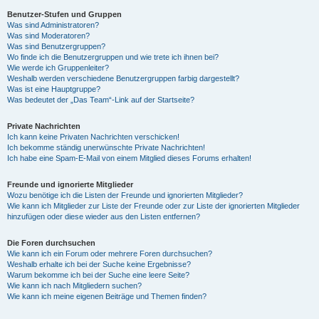
Benutzer-Stufen und Gruppen
Was sind Administratoren?
y
Was sind Moderatoren?
Was sind Benutzergruppen?
Wo finde ich die Benutzergruppen und wie trete ich ihnen bei?
Wie werde ich Gruppenleiter?
V
Weshalb werden verschiedene Benutzergruppen farbig dargestellt?
Was ist eine Hauptgruppe?
Was bedeutet der „Das Team“-Link auf der Startseite?
i
Private Nachrichten
Ich kann keine Privaten Nachrichten verschicken!
Ich bekomme ständig unerwünschte Private Nachrichten!
d
Ich habe eine Spam-E-Mail von einem Mitglied dieses Forums erhalten!
Freunde und ignorierte Mitglieder
Wozu benötige ich die Listen der Freunde und ignorierten Mitglieder?
e
Wie kann ich Mitglieder zur Liste der Freunde oder zur Liste der ignorierten Mitglieder
hinzufügen oder diese wieder aus den Listen entfernen?
o
Die Foren durchsuchen
Wie kann ich ein Forum oder mehrere Foren durchsuchen?
Weshalb erhalte ich bei der Suche keine Ergebnisse?
Warum bekomme ich bei der Suche eine leere Seite?
Wie kann ich nach Mitgliedern suchen?
Wie kann ich meine eigenen Beiträge und Themen finden?