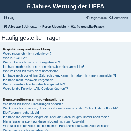
5 Jahres Wertung der UEFA
FAQ
Registrieren
Anmelden
Alles zur 5 Jahreswertung / Tabelle der UEFA mit vielen Statistiken.
Foren-Übersicht
Häufig gestellte Fragen
Häufig gestellte Fragen
Registrierung und Anmeldung
Wozu muss ich mich registrieren?
Was ist COPPA?
Warum kann ich mich nicht registrieren?
Ich habe mich registriert, kann mich aber nicht anmelden!
Warum kann ich mich nicht anmelden?
Ich habe mich vor einiger Zeit registriert, kann mich aber nicht mehr anmelden?!
Ich habe mein Passwort vergessen!
Warum werde ich automatisch abgemeldet?
Wozu ist die Funktion „Alle Cookies löschen“?
Benutzerpräferenzen und -einstellungen
Wie kann ich meine Einstellungen ändern?
Wie kann ich verhindern, dass mein Benutzername in der Online-Liste auftaucht?
Die Forenuhr geht falsch!
Ich habe die Zeitzone eingestellt, aber die Forenuhr geht immer noch falsch!
Meine Sprache steht auf diesem Board nicht zur Auswahl!
Was sind das für Bilder, die bei meinem Benutzernamen angezeigt werden?
Wie verwende ich einen Avatar?