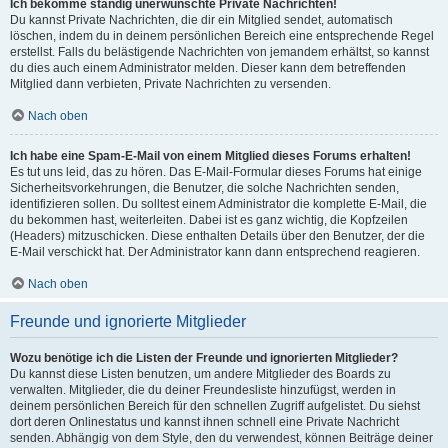
Ich bekomme ständig unerwünschte Private Nachrichten!
Du kannst Private Nachrichten, die dir ein Mitglied sendet, automatisch
löschen, indem du in deinem persönlichen Bereich eine entsprechende Regel
erstellst. Falls du belästigende Nachrichten von jemandem erhältst, so kannst
du dies auch einem Administrator melden. Dieser kann dem betreffenden
Mitglied dann verbieten, Private Nachrichten zu versenden.
Nach oben
Ich habe eine Spam-E-Mail von einem Mitglied dieses Forums erhalten!
Es tut uns leid, das zu hören. Das E-Mail-Formular dieses Forums hat einige
Sicherheitsvorkehrungen, die Benutzer, die solche Nachrichten senden,
identifizieren sollen. Du solltest einem Administrator die komplette E-Mail, die
du bekommen hast, weiterleiten. Dabei ist es ganz wichtig, die Kopfzeilen
(Headers) mitzuschicken. Diese enthalten Details über den Benutzer, der die
E-Mail verschickt hat. Der Administrator kann dann entsprechend reagieren.
Nach oben
Freunde und ignorierte Mitglieder
Wozu benötige ich die Listen der Freunde und ignorierten Mitglieder?
Du kannst diese Listen benutzen, um andere Mitglieder des Boards zu
verwalten. Mitglieder, die du deiner Freundesliste hinzufügst, werden in
deinem persönlichen Bereich für den schnellen Zugriff aufgelistet. Du siehst
dort deren Onlinestatus und kannst ihnen schnell eine Private Nachricht
senden. Abhängig von dem Style, den du verwendest, können Beiträge deiner