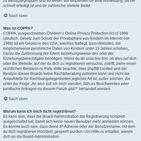
zu Benutzergruppen und so weiter. Wir empfehlen dir eine Anmeldung, da sie
schnell erledigt ist und dir zahlreiche Vorteile bietet.
Nach oben
Was ist COPPA?
COPPA, ausgeschrieben Children’s Online Privacy Protection Act of 1998
(deutsch: Gesetz zum Schutz der Privatsphäre von Kindern im Internet von
1998) ist ein Gesetz in den USA, welches festlegt, dass Websites, die
möglicherweise persönliche Daten von Kindern unter 13 Jahren erheben,
hierzu die Zustimmung der Eltern beziehungsweise des oder der
Erziehungsberechtigten benötigen. Wenn du dir unsicher bist, ob dies auf dich
oder die Website, auf der du dich zu registrieren versuchst, zutrifft, ziehe einen
rechtlichen Beistand zu Rate. Bitte beachte, dass phpBB Limited und der
Besitzer dieses Boards keine Rechtsberatung anbieten kann und nicht die
Anlaufstelle für Rechtsangelegenheiten jeglicher Art ist; außer solchen, die
unter der Frage „An wen soll ich mich wenden, falls es Beschwerden oder
juristische Anfragen zu diesem Forum gibt?“ behandelt werden.
Nach oben
Warum kann ich mich nicht registrieren?
Es kann sein, dass die Board-Administration die Registrierung komplett
ausgeschaltet hat, damit sich keine neuen Benutzer mehr anmelden können.
Es könnte auch sein, dass deine IP-Adresse oder der Benutzername, mit dem
du dich registrieren möchtest, gesperrt wurden. Um Hilfe zu erhalten, wende
dich an die Board-Administration.