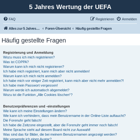
5 Jahres Wertung der UEFA
FAQ
Registrieren
Anmelden
Alles zur 5 Jahreswertung / Tabelle der UEFA mit vielen Statistiken.
Foren-Übersicht
Häufig gestellte Fragen
Häufig gestellte Fragen
Registrierung und Anmeldung
Wozu muss ich mich registrieren?
Was ist COPPA?
Warum kann ich mich nicht registrieren?
Ich habe mich registriert, kann mich aber nicht anmelden!
Warum kann ich mich nicht anmelden?
Ich habe mich vor einiger Zeit registriert, kann mich aber nicht mehr anmelden?!
Ich habe mein Passwort vergessen!
Warum werde ich automatisch abgemeldet?
Wozu ist die Funktion „Alle Cookies löschen“?
Benutzerpräferenzen und -einstellungen
Wie kann ich meine Einstellungen ändern?
Wie kann ich verhindern, dass mein Benutzername in der Online-Liste auftaucht?
Die Forenuhr geht falsch!
Ich habe die Zeitzone eingestellt, aber die Forenuhr geht immer noch falsch!
Meine Sprache steht auf diesem Board nicht zur Auswahl!
Was sind das für Bilder, die bei meinem Benutzernamen angezeigt werden?
Wie verwende ich einen Avatar?