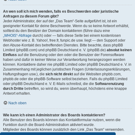
An wen soll ich mich wenden, falls es Beschwerden oder juristische
Anfragen zu diesem Forum gibt?
Jeder Administrator, der auf der „Das Team“-Seite aufgeführt ist, ist ein
geeigneter Kontakt für deine Beschwerde. Wenn du so keine Antwort erhältst,
solltest du den Besitzer der Domain kontaktieren (führe dazu eine
„WHOIS“-Abfrage
durch) oder — falls diese Seite bei einem kostenlosen
Webhoster wie z. B. Yahoo!, free.fr, funpic.de usw. liegt — den Support oder
den Abuse-Kontakt des betreffenden Dienstes. Bitte beachte, dass phpBB
Limited (phpBB.com) und phpBB Deutschland e. V. (phpBB.de)
absolut keinen
Einfluss
auf die Benutzung oder den oder die Benutzer der Forensoftware
haben und dafür in keiner Weise zur Verantwortung herangezogen werden
können. Kontaktiere daher nie phpBB Limited oder phpBB Deutschland e. V. in
Zusammenhang mit jeglichen juristischen Fragen (Unterlassungserklärungen,
Haftungsfragen usw.), die
sich nicht direkt
auf die Websiten phpbb.com,
phpbb.de oder die phpBB-Software selbst beziehen. Falls du phpBB Limited
oder phpBB Deutschland e. V. E-Mails schreibst, die die
Softwarenutzung
durch Dritte
betreffen, so wirst du, wenn überhaupt, höchstens eine knappe
Antwort erhalten.
Nach oben
Wie kann ich einen Administrator des Boards kontaktieren?
Alle Benutzer des Boards können das Kontaktformular nutzen, wenn die
Funktion durch die Board-Administration aktiviert wurde.
Mitglieder des Boards können zusätzlich den Link „Das Team“ verwenden.