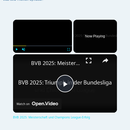
×
Now Playing
×
Play
Unmute
Fullscreen
BVB 2025: Meisterschaft und Champions League-Erfolg
P
Watch on
l
BVB 2025: Meisterschaft und Champions League-Erfolg
a