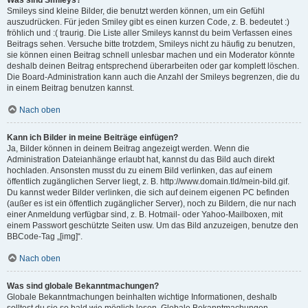
Was sind Smileys?
Smileys sind kleine Bilder, die benutzt werden können, um ein Gefühl
auszudrücken. Für jeden Smiley gibt es einen kurzen Code, z. B. bedeutet :)
fröhlich und :( traurig. Die Liste aller Smileys kannst du beim Verfassen eines
Beitrags sehen. Versuche bitte trotzdem, Smileys nicht zu häufig zu benutzen,
sie können einen Beitrag schnell unlesbar machen und ein Moderator könnte
deshalb deinen Beitrag entsprechend überarbeiten oder gar komplett löschen.
Die Board-Administration kann auch die Anzahl der Smileys begrenzen, die du
in einem Beitrag benutzen kannst.
Nach oben
Kann ich Bilder in meine Beiträge einfügen?
Ja, Bilder können in deinem Beitrag angezeigt werden. Wenn die
Administration Dateianhänge erlaubt hat, kannst du das Bild auch direkt
hochladen. Ansonsten musst du zu einem Bild verlinken, das auf einem
öffentlich zugänglichen Server liegt, z. B. http://www.domain.tld/mein-bild.gif.
Du kannst weder Bilder verlinken, die sich auf deinem eigenen PC befinden
(außer es ist ein öffentlich zugänglicher Server), noch zu Bildern, die nur nach
einer Anmeldung verfügbar sind, z. B. Hotmail- oder Yahoo-Mailboxen, mit
einem Passwort geschützte Seiten usw. Um das Bild anzuzeigen, benutze den
BBCode-Tag „[img]“.
Nach oben
Was sind globale Bekanntmachungen?
Globale Bekanntmachungen beinhalten wichtige Informationen, deshalb