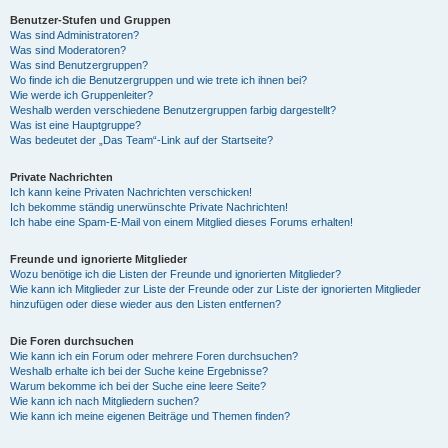
Benutzer-Stufen und Gruppen
Was sind Administratoren?
y
Was sind Moderatoren?
Was sind Benutzergruppen?
Wo finde ich die Benutzergruppen und wie trete ich ihnen bei?
Wie werde ich Gruppenleiter?
V
Weshalb werden verschiedene Benutzergruppen farbig dargestellt?
Was ist eine Hauptgruppe?
Was bedeutet der „Das Team“-Link auf der Startseite?
i
Private Nachrichten
Ich kann keine Privaten Nachrichten verschicken!
Ich bekomme ständig unerwünschte Private Nachrichten!
d
Ich habe eine Spam-E-Mail von einem Mitglied dieses Forums erhalten!
Freunde und ignorierte Mitglieder
Wozu benötige ich die Listen der Freunde und ignorierten Mitglieder?
e
Wie kann ich Mitglieder zur Liste der Freunde oder zur Liste der ignorierten Mitglieder
hinzufügen oder diese wieder aus den Listen entfernen?
o
Die Foren durchsuchen
Wie kann ich ein Forum oder mehrere Foren durchsuchen?
Weshalb erhalte ich bei der Suche keine Ergebnisse?
Warum bekomme ich bei der Suche eine leere Seite?
Wie kann ich nach Mitgliedern suchen?
Wie kann ich meine eigenen Beiträge und Themen finden?