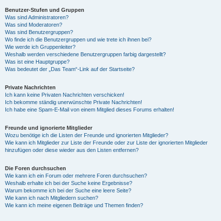
Benutzer-Stufen und Gruppen
Was sind Administratoren?
y
Was sind Moderatoren?
Was sind Benutzergruppen?
Wo finde ich die Benutzergruppen und wie trete ich ihnen bei?
Wie werde ich Gruppenleiter?
V
Weshalb werden verschiedene Benutzergruppen farbig dargestellt?
Was ist eine Hauptgruppe?
Was bedeutet der „Das Team“-Link auf der Startseite?
i
Private Nachrichten
Ich kann keine Privaten Nachrichten verschicken!
Ich bekomme ständig unerwünschte Private Nachrichten!
d
Ich habe eine Spam-E-Mail von einem Mitglied dieses Forums erhalten!
Freunde und ignorierte Mitglieder
Wozu benötige ich die Listen der Freunde und ignorierten Mitglieder?
e
Wie kann ich Mitglieder zur Liste der Freunde oder zur Liste der ignorierten Mitglieder
hinzufügen oder diese wieder aus den Listen entfernen?
o
Die Foren durchsuchen
Wie kann ich ein Forum oder mehrere Foren durchsuchen?
Weshalb erhalte ich bei der Suche keine Ergebnisse?
Warum bekomme ich bei der Suche eine leere Seite?
Wie kann ich nach Mitgliedern suchen?
Wie kann ich meine eigenen Beiträge und Themen finden?