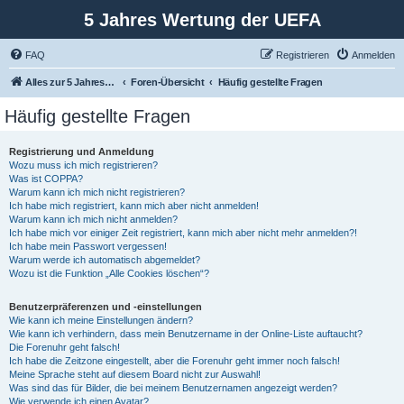
5 Jahres Wertung der UEFA
FAQ
Registrieren
Anmelden
Alles zur 5 Jahreswertung / Tabelle der UEFA mit vielen Statistiken.
Foren-Übersicht
Häufig gestellte Fragen
Häufig gestellte Fragen
Registrierung und Anmeldung
Wozu muss ich mich registrieren?
Was ist COPPA?
Warum kann ich mich nicht registrieren?
Ich habe mich registriert, kann mich aber nicht anmelden!
Warum kann ich mich nicht anmelden?
Ich habe mich vor einiger Zeit registriert, kann mich aber nicht mehr anmelden?!
Ich habe mein Passwort vergessen!
Warum werde ich automatisch abgemeldet?
Wozu ist die Funktion „Alle Cookies löschen“?
Benutzerpräferenzen und -einstellungen
Wie kann ich meine Einstellungen ändern?
Wie kann ich verhindern, dass mein Benutzername in der Online-Liste auftaucht?
Die Forenuhr geht falsch!
Ich habe die Zeitzone eingestellt, aber die Forenuhr geht immer noch falsch!
Meine Sprache steht auf diesem Board nicht zur Auswahl!
Was sind das für Bilder, die bei meinem Benutzernamen angezeigt werden?
Wie verwende ich einen Avatar?