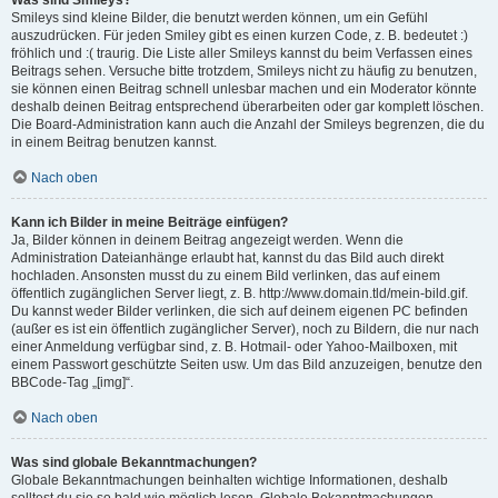
Was sind Smileys?
Smileys sind kleine Bilder, die benutzt werden können, um ein Gefühl
auszudrücken. Für jeden Smiley gibt es einen kurzen Code, z. B. bedeutet :)
fröhlich und :( traurig. Die Liste aller Smileys kannst du beim Verfassen eines
Beitrags sehen. Versuche bitte trotzdem, Smileys nicht zu häufig zu benutzen,
sie können einen Beitrag schnell unlesbar machen und ein Moderator könnte
deshalb deinen Beitrag entsprechend überarbeiten oder gar komplett löschen.
Die Board-Administration kann auch die Anzahl der Smileys begrenzen, die du
in einem Beitrag benutzen kannst.
Nach oben
Kann ich Bilder in meine Beiträge einfügen?
Ja, Bilder können in deinem Beitrag angezeigt werden. Wenn die
Administration Dateianhänge erlaubt hat, kannst du das Bild auch direkt
hochladen. Ansonsten musst du zu einem Bild verlinken, das auf einem
öffentlich zugänglichen Server liegt, z. B. http://www.domain.tld/mein-bild.gif.
Du kannst weder Bilder verlinken, die sich auf deinem eigenen PC befinden
(außer es ist ein öffentlich zugänglicher Server), noch zu Bildern, die nur nach
einer Anmeldung verfügbar sind, z. B. Hotmail- oder Yahoo-Mailboxen, mit
einem Passwort geschützte Seiten usw. Um das Bild anzuzeigen, benutze den
BBCode-Tag „[img]“.
Nach oben
Was sind globale Bekanntmachungen?
Globale Bekanntmachungen beinhalten wichtige Informationen, deshalb