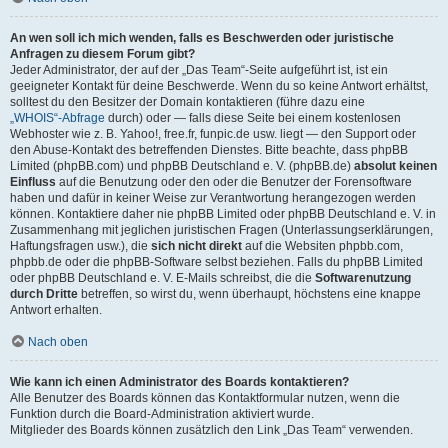
An wen soll ich mich wenden, falls es Beschwerden oder juristische
Anfragen zu diesem Forum gibt?
Jeder Administrator, der auf der „Das Team“-Seite aufgeführt ist, ist ein
geeigneter Kontakt für deine Beschwerde. Wenn du so keine Antwort erhältst,
solltest du den Besitzer der Domain kontaktieren (führe dazu eine
„WHOIS“-Abfrage
durch) oder — falls diese Seite bei einem kostenlosen
Webhoster wie z. B. Yahoo!, free.fr, funpic.de usw. liegt — den Support oder
den Abuse-Kontakt des betreffenden Dienstes. Bitte beachte, dass phpBB
Limited (phpBB.com) und phpBB Deutschland e. V. (phpBB.de)
absolut keinen
Einfluss
auf die Benutzung oder den oder die Benutzer der Forensoftware
haben und dafür in keiner Weise zur Verantwortung herangezogen werden
können. Kontaktiere daher nie phpBB Limited oder phpBB Deutschland e. V. in
Zusammenhang mit jeglichen juristischen Fragen (Unterlassungserklärungen,
Haftungsfragen usw.), die
sich nicht direkt
auf die Websiten phpbb.com,
phpbb.de oder die phpBB-Software selbst beziehen. Falls du phpBB Limited
oder phpBB Deutschland e. V. E-Mails schreibst, die die
Softwarenutzung
durch Dritte
betreffen, so wirst du, wenn überhaupt, höchstens eine knappe
Antwort erhalten.
Nach oben
Wie kann ich einen Administrator des Boards kontaktieren?
Alle Benutzer des Boards können das Kontaktformular nutzen, wenn die
Funktion durch die Board-Administration aktiviert wurde.
Mitglieder des Boards können zusätzlich den Link „Das Team“ verwenden.