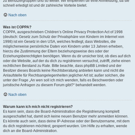
zu Benutzergruppen und so weiter. Wir empfehlen dir eine Anmeldung, da sie
schnell erledigt ist und dir zahlreiche Vorteile bietet.
Nach oben
Was ist COPPA?
COPPA, ausgeschrieben Children’s Online Privacy Protection Act of 1998
(deutsch: Gesetz zum Schutz der Privatsphäre von Kindern im Internet von
1998) ist ein Gesetz in den USA, welches festlegt, dass Websites, die
möglicherweise persönliche Daten von Kindern unter 13 Jahren erheben,
hierzu die Zustimmung der Eltern beziehungsweise des oder der
Erziehungsberechtigten benötigen. Wenn du dir unsicher bist, ob dies auf dich
oder die Website, auf der du dich zu registrieren versuchst, zutrifft, ziehe einen
rechtlichen Beistand zu Rate. Bitte beachte, dass phpBB Limited und der
Besitzer dieses Boards keine Rechtsberatung anbieten kann und nicht die
Anlaufstelle für Rechtsangelegenheiten jeglicher Art ist; außer solchen, die
unter der Frage „An wen soll ich mich wenden, falls es Beschwerden oder
juristische Anfragen zu diesem Forum gibt?“ behandelt werden.
Nach oben
Warum kann ich mich nicht registrieren?
Es kann sein, dass die Board-Administration die Registrierung komplett
ausgeschaltet hat, damit sich keine neuen Benutzer mehr anmelden können.
Es könnte auch sein, dass deine IP-Adresse oder der Benutzername, mit dem
du dich registrieren möchtest, gesperrt wurden. Um Hilfe zu erhalten, wende
dich an die Board-Administration.