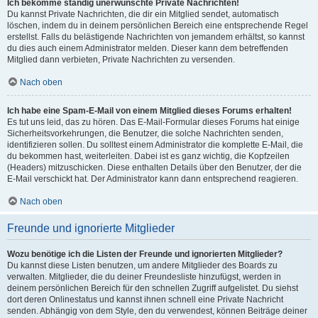
Ich bekomme ständig unerwünschte Private Nachrichten!
Du kannst Private Nachrichten, die dir ein Mitglied sendet, automatisch
löschen, indem du in deinem persönlichen Bereich eine entsprechende Regel
erstellst. Falls du belästigende Nachrichten von jemandem erhältst, so kannst
du dies auch einem Administrator melden. Dieser kann dem betreffenden
Mitglied dann verbieten, Private Nachrichten zu versenden.
Nach oben
Ich habe eine Spam-E-Mail von einem Mitglied dieses Forums erhalten!
Es tut uns leid, das zu hören. Das E-Mail-Formular dieses Forums hat einige
Sicherheitsvorkehrungen, die Benutzer, die solche Nachrichten senden,
identifizieren sollen. Du solltest einem Administrator die komplette E-Mail, die
du bekommen hast, weiterleiten. Dabei ist es ganz wichtig, die Kopfzeilen
(Headers) mitzuschicken. Diese enthalten Details über den Benutzer, der die
E-Mail verschickt hat. Der Administrator kann dann entsprechend reagieren.
Nach oben
Freunde und ignorierte Mitglieder
Wozu benötige ich die Listen der Freunde und ignorierten Mitglieder?
Du kannst diese Listen benutzen, um andere Mitglieder des Boards zu
verwalten. Mitglieder, die du deiner Freundesliste hinzufügst, werden in
deinem persönlichen Bereich für den schnellen Zugriff aufgelistet. Du siehst
dort deren Onlinestatus und kannst ihnen schnell eine Private Nachricht
senden. Abhängig von dem Style, den du verwendest, können Beiträge deiner