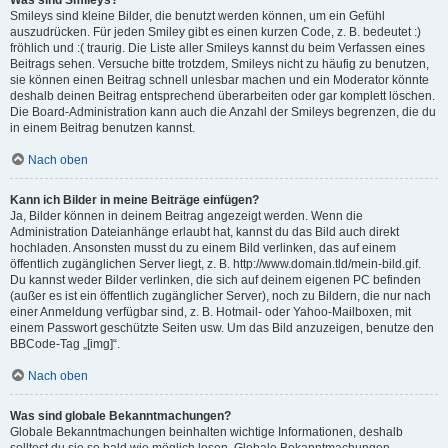
Was sind Smileys?
Smileys sind kleine Bilder, die benutzt werden können, um ein Gefühl
auszudrücken. Für jeden Smiley gibt es einen kurzen Code, z. B. bedeutet :)
fröhlich und :( traurig. Die Liste aller Smileys kannst du beim Verfassen eines
Beitrags sehen. Versuche bitte trotzdem, Smileys nicht zu häufig zu benutzen,
sie können einen Beitrag schnell unlesbar machen und ein Moderator könnte
deshalb deinen Beitrag entsprechend überarbeiten oder gar komplett löschen.
Die Board-Administration kann auch die Anzahl der Smileys begrenzen, die du
in einem Beitrag benutzen kannst.
Nach oben
Kann ich Bilder in meine Beiträge einfügen?
Ja, Bilder können in deinem Beitrag angezeigt werden. Wenn die
Administration Dateianhänge erlaubt hat, kannst du das Bild auch direkt
hochladen. Ansonsten musst du zu einem Bild verlinken, das auf einem
öffentlich zugänglichen Server liegt, z. B. http://www.domain.tld/mein-bild.gif.
Du kannst weder Bilder verlinken, die sich auf deinem eigenen PC befinden
(außer es ist ein öffentlich zugänglicher Server), noch zu Bildern, die nur nach
einer Anmeldung verfügbar sind, z. B. Hotmail- oder Yahoo-Mailboxen, mit
einem Passwort geschützte Seiten usw. Um das Bild anzuzeigen, benutze den
BBCode-Tag „[img]“.
Nach oben
Was sind globale Bekanntmachungen?
Globale Bekanntmachungen beinhalten wichtige Informationen, deshalb