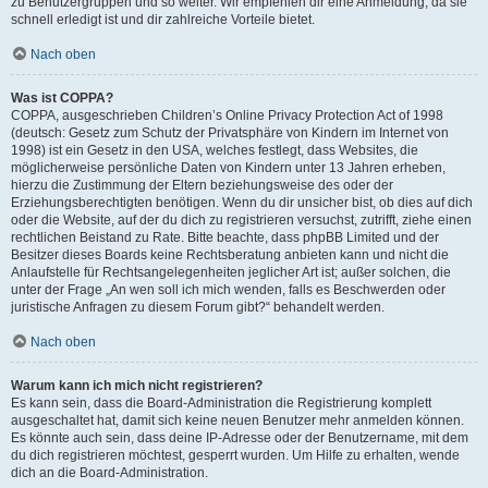
zu Benutzergruppen und so weiter. Wir empfehlen dir eine Anmeldung, da sie
schnell erledigt ist und dir zahlreiche Vorteile bietet.
Nach oben
Was ist COPPA?
COPPA, ausgeschrieben Children’s Online Privacy Protection Act of 1998
(deutsch: Gesetz zum Schutz der Privatsphäre von Kindern im Internet von
1998) ist ein Gesetz in den USA, welches festlegt, dass Websites, die
möglicherweise persönliche Daten von Kindern unter 13 Jahren erheben,
hierzu die Zustimmung der Eltern beziehungsweise des oder der
Erziehungsberechtigten benötigen. Wenn du dir unsicher bist, ob dies auf dich
oder die Website, auf der du dich zu registrieren versuchst, zutrifft, ziehe einen
rechtlichen Beistand zu Rate. Bitte beachte, dass phpBB Limited und der
Besitzer dieses Boards keine Rechtsberatung anbieten kann und nicht die
Anlaufstelle für Rechtsangelegenheiten jeglicher Art ist; außer solchen, die
unter der Frage „An wen soll ich mich wenden, falls es Beschwerden oder
juristische Anfragen zu diesem Forum gibt?“ behandelt werden.
Nach oben
Warum kann ich mich nicht registrieren?
Es kann sein, dass die Board-Administration die Registrierung komplett
ausgeschaltet hat, damit sich keine neuen Benutzer mehr anmelden können.
Es könnte auch sein, dass deine IP-Adresse oder der Benutzername, mit dem
du dich registrieren möchtest, gesperrt wurden. Um Hilfe zu erhalten, wende
dich an die Board-Administration.