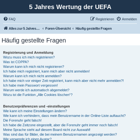
5 Jahres Wertung der UEFA
FAQ
Registrieren
Anmelden
Alles zur 5 Jahreswertung / Tabelle der UEFA mit vielen Statistiken.
Foren-Übersicht
Häufig gestellte Fragen
Häufig gestellte Fragen
Registrierung und Anmeldung
Wozu muss ich mich registrieren?
Was ist COPPA?
Warum kann ich mich nicht registrieren?
Ich habe mich registriert, kann mich aber nicht anmelden!
Warum kann ich mich nicht anmelden?
Ich habe mich vor einiger Zeit registriert, kann mich aber nicht mehr anmelden?!
Ich habe mein Passwort vergessen!
Warum werde ich automatisch abgemeldet?
Wozu ist die Funktion „Alle Cookies löschen“?
Benutzerpräferenzen und -einstellungen
Wie kann ich meine Einstellungen ändern?
Wie kann ich verhindern, dass mein Benutzername in der Online-Liste auftaucht?
Die Forenuhr geht falsch!
Ich habe die Zeitzone eingestellt, aber die Forenuhr geht immer noch falsch!
Meine Sprache steht auf diesem Board nicht zur Auswahl!
Was sind das für Bilder, die bei meinem Benutzernamen angezeigt werden?
Wie verwende ich einen Avatar?