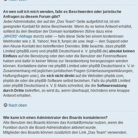
An wen soll ich mich wenden, falls es Beschwerden oder juristische
Anfragen zu diesem Forum gibt?
Jeder Administrator, der auf der „Das Team“-Seite aufgeführt ist, ist ein
geeigneter Kontakt für deine Beschwerde. Wenn du so keine Antwort erhältst,
solltest du den Besitzer der Domain kontaktieren (führe dazu eine
„WHOIS“-Abfrage
durch) oder — falls diese Seite bei einem kostenlosen
Webhoster wie z. B. Yahoo!, free.fr, funpic.de usw. liegt — den Support oder
den Abuse-Kontakt des betreffenden Dienstes. Bitte beachte, dass phpBB
Limited (phpBB.com) und phpBB Deutschland e. V. (phpBB.de)
absolut keinen
Einfluss
auf die Benutzung oder den oder die Benutzer der Forensoftware
haben und dafür in keiner Weise zur Verantwortung herangezogen werden
können. Kontaktiere daher nie phpBB Limited oder phpBB Deutschland e. V. in
Zusammenhang mit jeglichen juristischen Fragen (Unterlassungserklärungen,
Haftungsfragen usw.), die
sich nicht direkt
auf die Websiten phpbb.com,
phpbb.de oder die phpBB-Software selbst beziehen. Falls du phpBB Limited
oder phpBB Deutschland e. V. E-Mails schreibst, die die
Softwarenutzung
durch Dritte
betreffen, so wirst du, wenn überhaupt, höchstens eine knappe
Antwort erhalten.
Nach oben
Wie kann ich einen Administrator des Boards kontaktieren?
Alle Benutzer des Boards können das Kontaktformular nutzen, wenn die
Funktion durch die Board-Administration aktiviert wurde.
Mitglieder des Boards können zusätzlich den Link „Das Team“ verwenden.