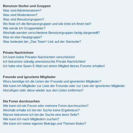
Benutzer-Stufen und Gruppen
Was sind Administratoren?
y
Was sind Moderatoren?
Was sind Benutzergruppen?
Wo finde ich die Benutzergruppen und wie trete ich ihnen bei?
Wie werde ich Gruppenleiter?
V
Weshalb werden verschiedene Benutzergruppen farbig dargestellt?
Was ist eine Hauptgruppe?
Was bedeutet der „Das Team“-Link auf der Startseite?
i
Private Nachrichten
Ich kann keine Privaten Nachrichten verschicken!
Ich bekomme ständig unerwünschte Private Nachrichten!
d
Ich habe eine Spam-E-Mail von einem Mitglied dieses Forums erhalten!
Freunde und ignorierte Mitglieder
Wozu benötige ich die Listen der Freunde und ignorierten Mitglieder?
e
Wie kann ich Mitglieder zur Liste der Freunde oder zur Liste der ignorierten Mitglieder
hinzufügen oder diese wieder aus den Listen entfernen?
o
Die Foren durchsuchen
Wie kann ich ein Forum oder mehrere Foren durchsuchen?
Weshalb erhalte ich bei der Suche keine Ergebnisse?
Warum bekomme ich bei der Suche eine leere Seite?
Wie kann ich nach Mitgliedern suchen?
Wie kann ich meine eigenen Beiträge und Themen finden?