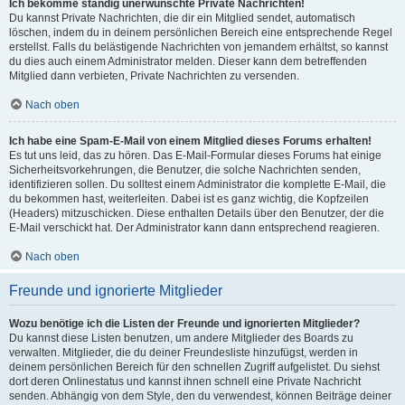
Ich bekomme ständig unerwünschte Private Nachrichten!
Du kannst Private Nachrichten, die dir ein Mitglied sendet, automatisch
löschen, indem du in deinem persönlichen Bereich eine entsprechende Regel
erstellst. Falls du belästigende Nachrichten von jemandem erhältst, so kannst
du dies auch einem Administrator melden. Dieser kann dem betreffenden
Mitglied dann verbieten, Private Nachrichten zu versenden.
Nach oben
Ich habe eine Spam-E-Mail von einem Mitglied dieses Forums erhalten!
Es tut uns leid, das zu hören. Das E-Mail-Formular dieses Forums hat einige
Sicherheitsvorkehrungen, die Benutzer, die solche Nachrichten senden,
identifizieren sollen. Du solltest einem Administrator die komplette E-Mail, die
du bekommen hast, weiterleiten. Dabei ist es ganz wichtig, die Kopfzeilen
(Headers) mitzuschicken. Diese enthalten Details über den Benutzer, der die
E-Mail verschickt hat. Der Administrator kann dann entsprechend reagieren.
Nach oben
Freunde und ignorierte Mitglieder
Wozu benötige ich die Listen der Freunde und ignorierten Mitglieder?
Du kannst diese Listen benutzen, um andere Mitglieder des Boards zu
verwalten. Mitglieder, die du deiner Freundesliste hinzufügst, werden in
deinem persönlichen Bereich für den schnellen Zugriff aufgelistet. Du siehst
dort deren Onlinestatus und kannst ihnen schnell eine Private Nachricht
senden. Abhängig von dem Style, den du verwendest, können Beiträge deiner