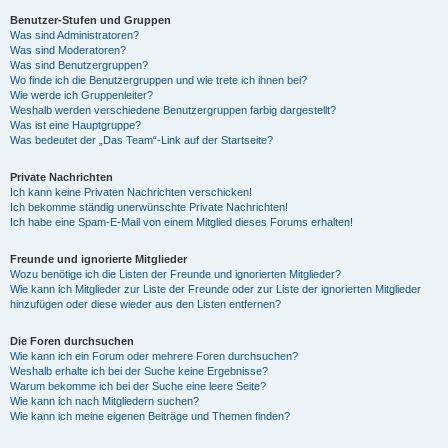
Benutzer-Stufen und Gruppen
Was sind Administratoren?
y
Was sind Moderatoren?
Was sind Benutzergruppen?
Wo finde ich die Benutzergruppen und wie trete ich ihnen bei?
Wie werde ich Gruppenleiter?
V
Weshalb werden verschiedene Benutzergruppen farbig dargestellt?
Was ist eine Hauptgruppe?
Was bedeutet der „Das Team“-Link auf der Startseite?
i
Private Nachrichten
Ich kann keine Privaten Nachrichten verschicken!
Ich bekomme ständig unerwünschte Private Nachrichten!
d
Ich habe eine Spam-E-Mail von einem Mitglied dieses Forums erhalten!
Freunde und ignorierte Mitglieder
Wozu benötige ich die Listen der Freunde und ignorierten Mitglieder?
e
Wie kann ich Mitglieder zur Liste der Freunde oder zur Liste der ignorierten Mitglieder
hinzufügen oder diese wieder aus den Listen entfernen?
o
Die Foren durchsuchen
Wie kann ich ein Forum oder mehrere Foren durchsuchen?
Weshalb erhalte ich bei der Suche keine Ergebnisse?
Warum bekomme ich bei der Suche eine leere Seite?
Wie kann ich nach Mitgliedern suchen?
Wie kann ich meine eigenen Beiträge und Themen finden?