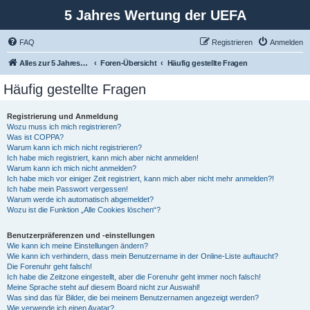
5 Jahres Wertung der UEFA
FAQ
Registrieren
Anmelden
Alles zur 5 Jahreswertung / Tabelle der UEFA mit vielen Statistiken.
Foren-Übersicht
Häufig gestellte Fragen
Häufig gestellte Fragen
Registrierung und Anmeldung
Wozu muss ich mich registrieren?
Was ist COPPA?
Warum kann ich mich nicht registrieren?
Ich habe mich registriert, kann mich aber nicht anmelden!
Warum kann ich mich nicht anmelden?
Ich habe mich vor einiger Zeit registriert, kann mich aber nicht mehr anmelden?!
Ich habe mein Passwort vergessen!
Warum werde ich automatisch abgemeldet?
Wozu ist die Funktion „Alle Cookies löschen“?
Benutzerpräferenzen und -einstellungen
Wie kann ich meine Einstellungen ändern?
Wie kann ich verhindern, dass mein Benutzername in der Online-Liste auftaucht?
Die Forenuhr geht falsch!
Ich habe die Zeitzone eingestellt, aber die Forenuhr geht immer noch falsch!
Meine Sprache steht auf diesem Board nicht zur Auswahl!
Was sind das für Bilder, die bei meinem Benutzernamen angezeigt werden?
Wie verwende ich einen Avatar?