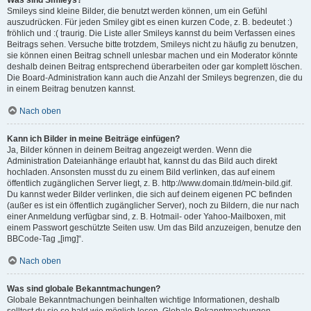
Was sind Smileys?
Smileys sind kleine Bilder, die benutzt werden können, um ein Gefühl
auszudrücken. Für jeden Smiley gibt es einen kurzen Code, z. B. bedeutet :)
fröhlich und :( traurig. Die Liste aller Smileys kannst du beim Verfassen eines
Beitrags sehen. Versuche bitte trotzdem, Smileys nicht zu häufig zu benutzen,
sie können einen Beitrag schnell unlesbar machen und ein Moderator könnte
deshalb deinen Beitrag entsprechend überarbeiten oder gar komplett löschen.
Die Board-Administration kann auch die Anzahl der Smileys begrenzen, die du
in einem Beitrag benutzen kannst.
Nach oben
Kann ich Bilder in meine Beiträge einfügen?
Ja, Bilder können in deinem Beitrag angezeigt werden. Wenn die
Administration Dateianhänge erlaubt hat, kannst du das Bild auch direkt
hochladen. Ansonsten musst du zu einem Bild verlinken, das auf einem
öffentlich zugänglichen Server liegt, z. B. http://www.domain.tld/mein-bild.gif.
Du kannst weder Bilder verlinken, die sich auf deinem eigenen PC befinden
(außer es ist ein öffentlich zugänglicher Server), noch zu Bildern, die nur nach
einer Anmeldung verfügbar sind, z. B. Hotmail- oder Yahoo-Mailboxen, mit
einem Passwort geschützte Seiten usw. Um das Bild anzuzeigen, benutze den
BBCode-Tag „[img]“.
Nach oben
Was sind globale Bekanntmachungen?
Globale Bekanntmachungen beinhalten wichtige Informationen, deshalb