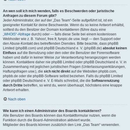
An wen soll ich mich wenden, falls es Beschwerden oder juristische
Anfragen zu diesem Forum gibt?
Jeder Administrator, der auf der „Das Team“-Seite aufgeführt ist, ist ein
geeigneter Kontakt für deine Beschwerde. Wenn du so keine Antwort erhältst,
solltest du den Besitzer der Domain kontaktieren (führe dazu eine
„WHOIS“-Abfrage
durch) oder — falls diese Seite bei einem kostenlosen
Webhoster wie z. B. Yahoo!, free.fr, funpic.de usw. liegt — den Support oder
den Abuse-Kontakt des betreffenden Dienstes. Bitte beachte, dass phpBB
Limited (phpBB.com) und phpBB Deutschland e. V. (phpBB.de)
absolut keinen
Einfluss
auf die Benutzung oder den oder die Benutzer der Forensoftware
haben und dafür in keiner Weise zur Verantwortung herangezogen werden
können. Kontaktiere daher nie phpBB Limited oder phpBB Deutschland e. V. in
Zusammenhang mit jeglichen juristischen Fragen (Unterlassungserklärungen,
Haftungsfragen usw.), die
sich nicht direkt
auf die Websiten phpbb.com,
phpbb.de oder die phpBB-Software selbst beziehen. Falls du phpBB Limited
oder phpBB Deutschland e. V. E-Mails schreibst, die die
Softwarenutzung
durch Dritte
betreffen, so wirst du, wenn überhaupt, höchstens eine knappe
Antwort erhalten.
Nach oben
Wie kann ich einen Administrator des Boards kontaktieren?
Alle Benutzer des Boards können das Kontaktformular nutzen, wenn die
Funktion durch die Board-Administration aktiviert wurde.
Mitglieder des Boards können zusätzlich den Link „Das Team“ verwenden.