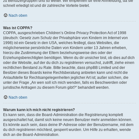
zu Benutzergruppen und so weiter. Wir empfehlen dir eine Anmeldung, da sie
schnell erledigt ist und dir zahlreiche Vorteile bietet.
Nach oben
Was ist COPPA?
COPPA, ausgeschrieben Children’s Online Privacy Protection Act of 1998
(deutsch: Gesetz zum Schutz der Privatsphäre von Kindern im Internet von
1998) ist ein Gesetz in den USA, welches festlegt, dass Websites, die
möglicherweise persönliche Daten von Kindern unter 13 Jahren erheben,
hierzu die Zustimmung der Eltern beziehungsweise des oder der
Erziehungsberechtigten benötigen. Wenn du dir unsicher bist, ob dies auf dich
oder die Website, auf der du dich zu registrieren versuchst, zutrifft, ziehe einen
rechtlichen Beistand zu Rate. Bitte beachte, dass phpBB Limited und der
Besitzer dieses Boards keine Rechtsberatung anbieten kann und nicht die
Anlaufstelle für Rechtsangelegenheiten jeglicher Art ist; außer solchen, die
unter der Frage „An wen soll ich mich wenden, falls es Beschwerden oder
juristische Anfragen zu diesem Forum gibt?“ behandelt werden.
Nach oben
Warum kann ich mich nicht registrieren?
Es kann sein, dass die Board-Administration die Registrierung komplett
ausgeschaltet hat, damit sich keine neuen Benutzer mehr anmelden können.
Es könnte auch sein, dass deine IP-Adresse oder der Benutzername, mit dem
du dich registrieren möchtest, gesperrt wurden. Um Hilfe zu erhalten, wende
dich an die Board-Administration.