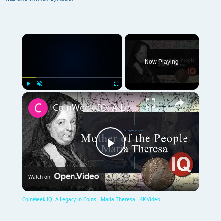
×
Now Playing
×
Play
Unmute
Fullscreen
CoinWeek IQ: A Legacy in Coins - Maria Theresa - 4K Video
P
Watch on
l
CoinWeek IQ: A Legacy in Coins - Maria Theresa - 4K Video
a