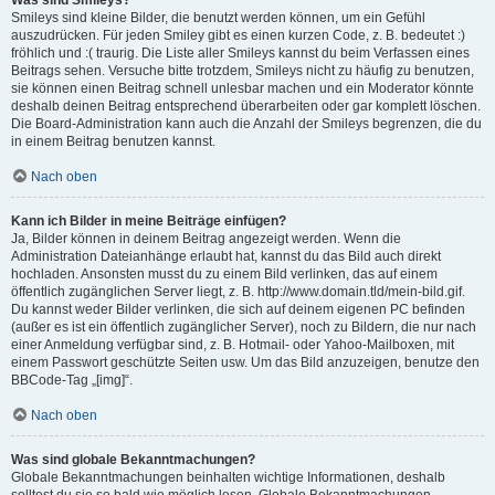
Was sind Smileys?
Smileys sind kleine Bilder, die benutzt werden können, um ein Gefühl
auszudrücken. Für jeden Smiley gibt es einen kurzen Code, z. B. bedeutet :)
fröhlich und :( traurig. Die Liste aller Smileys kannst du beim Verfassen eines
Beitrags sehen. Versuche bitte trotzdem, Smileys nicht zu häufig zu benutzen,
sie können einen Beitrag schnell unlesbar machen und ein Moderator könnte
deshalb deinen Beitrag entsprechend überarbeiten oder gar komplett löschen.
Die Board-Administration kann auch die Anzahl der Smileys begrenzen, die du
in einem Beitrag benutzen kannst.
Nach oben
Kann ich Bilder in meine Beiträge einfügen?
Ja, Bilder können in deinem Beitrag angezeigt werden. Wenn die
Administration Dateianhänge erlaubt hat, kannst du das Bild auch direkt
hochladen. Ansonsten musst du zu einem Bild verlinken, das auf einem
öffentlich zugänglichen Server liegt, z. B. http://www.domain.tld/mein-bild.gif.
Du kannst weder Bilder verlinken, die sich auf deinem eigenen PC befinden
(außer es ist ein öffentlich zugänglicher Server), noch zu Bildern, die nur nach
einer Anmeldung verfügbar sind, z. B. Hotmail- oder Yahoo-Mailboxen, mit
einem Passwort geschützte Seiten usw. Um das Bild anzuzeigen, benutze den
BBCode-Tag „[img]“.
Nach oben
Was sind globale Bekanntmachungen?
Globale Bekanntmachungen beinhalten wichtige Informationen, deshalb