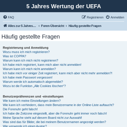
5 Jahres Wertung der UEFA
FAQ
Registrieren
Anmelden
Alles zur 5 Jahreswertung / Tabelle der UEFA mit vielen Statistiken.
Foren-Übersicht
Häufig gestellte Fragen
Häufig gestellte Fragen
Registrierung und Anmeldung
Wozu muss ich mich registrieren?
Was ist COPPA?
Warum kann ich mich nicht registrieren?
Ich habe mich registriert, kann mich aber nicht anmelden!
Warum kann ich mich nicht anmelden?
Ich habe mich vor einiger Zeit registriert, kann mich aber nicht mehr anmelden?!
Ich habe mein Passwort vergessen!
Warum werde ich automatisch abgemeldet?
Wozu ist die Funktion „Alle Cookies löschen“?
Benutzerpräferenzen und -einstellungen
Wie kann ich meine Einstellungen ändern?
Wie kann ich verhindern, dass mein Benutzername in der Online-Liste auftaucht?
Die Forenuhr geht falsch!
Ich habe die Zeitzone eingestellt, aber die Forenuhr geht immer noch falsch!
Meine Sprache steht auf diesem Board nicht zur Auswahl!
Was sind das für Bilder, die bei meinem Benutzernamen angezeigt werden?
Wie verwende ich einen Avatar?