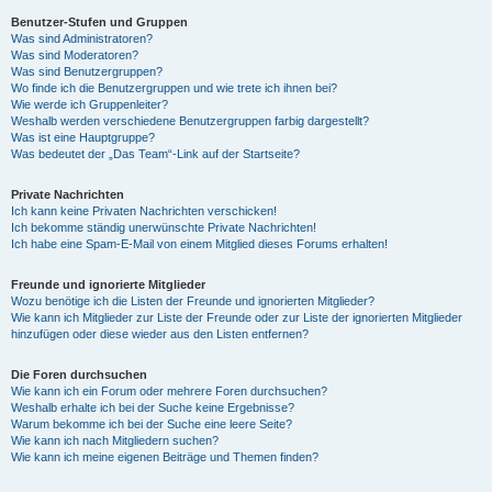
Benutzer-Stufen und Gruppen
Was sind Administratoren?
y
Was sind Moderatoren?
Was sind Benutzergruppen?
Wo finde ich die Benutzergruppen und wie trete ich ihnen bei?
Wie werde ich Gruppenleiter?
V
Weshalb werden verschiedene Benutzergruppen farbig dargestellt?
Was ist eine Hauptgruppe?
Was bedeutet der „Das Team“-Link auf der Startseite?
i
Private Nachrichten
Ich kann keine Privaten Nachrichten verschicken!
Ich bekomme ständig unerwünschte Private Nachrichten!
d
Ich habe eine Spam-E-Mail von einem Mitglied dieses Forums erhalten!
Freunde und ignorierte Mitglieder
Wozu benötige ich die Listen der Freunde und ignorierten Mitglieder?
e
Wie kann ich Mitglieder zur Liste der Freunde oder zur Liste der ignorierten Mitglieder
hinzufügen oder diese wieder aus den Listen entfernen?
o
Die Foren durchsuchen
Wie kann ich ein Forum oder mehrere Foren durchsuchen?
Weshalb erhalte ich bei der Suche keine Ergebnisse?
Warum bekomme ich bei der Suche eine leere Seite?
Wie kann ich nach Mitgliedern suchen?
Wie kann ich meine eigenen Beiträge und Themen finden?