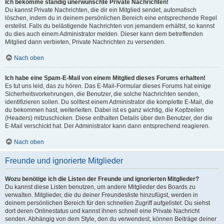
Ich bekomme ständig unerwünschte Private Nachrichten!
Du kannst Private Nachrichten, die dir ein Mitglied sendet, automatisch
löschen, indem du in deinem persönlichen Bereich eine entsprechende Regel
erstellst. Falls du belästigende Nachrichten von jemandem erhältst, so kannst
du dies auch einem Administrator melden. Dieser kann dem betreffenden
Mitglied dann verbieten, Private Nachrichten zu versenden.
Nach oben
Ich habe eine Spam-E-Mail von einem Mitglied dieses Forums erhalten!
Es tut uns leid, das zu hören. Das E-Mail-Formular dieses Forums hat einige
Sicherheitsvorkehrungen, die Benutzer, die solche Nachrichten senden,
identifizieren sollen. Du solltest einem Administrator die komplette E-Mail, die
du bekommen hast, weiterleiten. Dabei ist es ganz wichtig, die Kopfzeilen
(Headers) mitzuschicken. Diese enthalten Details über den Benutzer, der die
E-Mail verschickt hat. Der Administrator kann dann entsprechend reagieren.
Nach oben
Freunde und ignorierte Mitglieder
Wozu benötige ich die Listen der Freunde und ignorierten Mitglieder?
Du kannst diese Listen benutzen, um andere Mitglieder des Boards zu
verwalten. Mitglieder, die du deiner Freundesliste hinzufügst, werden in
deinem persönlichen Bereich für den schnellen Zugriff aufgelistet. Du siehst
dort deren Onlinestatus und kannst ihnen schnell eine Private Nachricht
senden. Abhängig von dem Style, den du verwendest, können Beiträge deiner