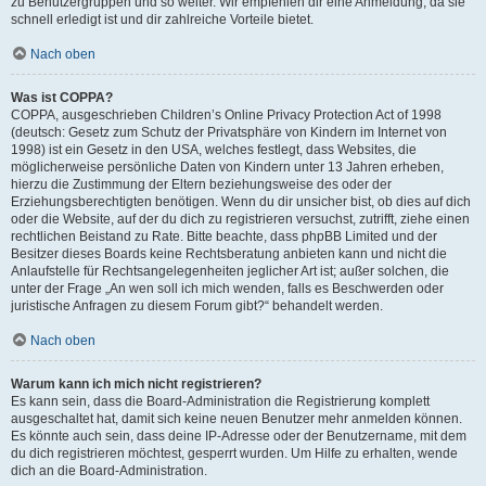
zu Benutzergruppen und so weiter. Wir empfehlen dir eine Anmeldung, da sie
schnell erledigt ist und dir zahlreiche Vorteile bietet.
Nach oben
Was ist COPPA?
COPPA, ausgeschrieben Children’s Online Privacy Protection Act of 1998
(deutsch: Gesetz zum Schutz der Privatsphäre von Kindern im Internet von
1998) ist ein Gesetz in den USA, welches festlegt, dass Websites, die
möglicherweise persönliche Daten von Kindern unter 13 Jahren erheben,
hierzu die Zustimmung der Eltern beziehungsweise des oder der
Erziehungsberechtigten benötigen. Wenn du dir unsicher bist, ob dies auf dich
oder die Website, auf der du dich zu registrieren versuchst, zutrifft, ziehe einen
rechtlichen Beistand zu Rate. Bitte beachte, dass phpBB Limited und der
Besitzer dieses Boards keine Rechtsberatung anbieten kann und nicht die
Anlaufstelle für Rechtsangelegenheiten jeglicher Art ist; außer solchen, die
unter der Frage „An wen soll ich mich wenden, falls es Beschwerden oder
juristische Anfragen zu diesem Forum gibt?“ behandelt werden.
Nach oben
Warum kann ich mich nicht registrieren?
Es kann sein, dass die Board-Administration die Registrierung komplett
ausgeschaltet hat, damit sich keine neuen Benutzer mehr anmelden können.
Es könnte auch sein, dass deine IP-Adresse oder der Benutzername, mit dem
du dich registrieren möchtest, gesperrt wurden. Um Hilfe zu erhalten, wende
dich an die Board-Administration.