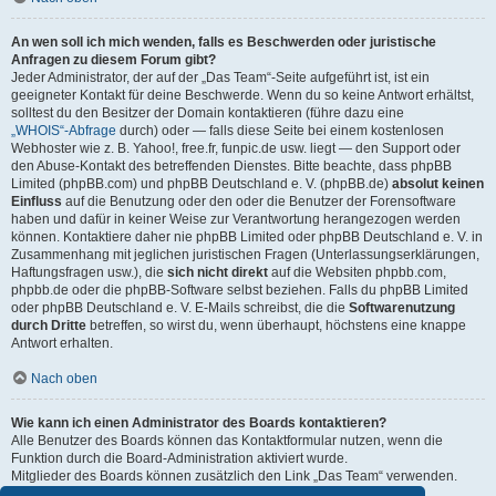
An wen soll ich mich wenden, falls es Beschwerden oder juristische
Anfragen zu diesem Forum gibt?
Jeder Administrator, der auf der „Das Team“-Seite aufgeführt ist, ist ein
geeigneter Kontakt für deine Beschwerde. Wenn du so keine Antwort erhältst,
solltest du den Besitzer der Domain kontaktieren (führe dazu eine
„WHOIS“-Abfrage
durch) oder — falls diese Seite bei einem kostenlosen
Webhoster wie z. B. Yahoo!, free.fr, funpic.de usw. liegt — den Support oder
den Abuse-Kontakt des betreffenden Dienstes. Bitte beachte, dass phpBB
Limited (phpBB.com) und phpBB Deutschland e. V. (phpBB.de)
absolut keinen
Einfluss
auf die Benutzung oder den oder die Benutzer der Forensoftware
haben und dafür in keiner Weise zur Verantwortung herangezogen werden
können. Kontaktiere daher nie phpBB Limited oder phpBB Deutschland e. V. in
Zusammenhang mit jeglichen juristischen Fragen (Unterlassungserklärungen,
Haftungsfragen usw.), die
sich nicht direkt
auf die Websiten phpbb.com,
phpbb.de oder die phpBB-Software selbst beziehen. Falls du phpBB Limited
oder phpBB Deutschland e. V. E-Mails schreibst, die die
Softwarenutzung
durch Dritte
betreffen, so wirst du, wenn überhaupt, höchstens eine knappe
Antwort erhalten.
Nach oben
Wie kann ich einen Administrator des Boards kontaktieren?
Alle Benutzer des Boards können das Kontaktformular nutzen, wenn die
Funktion durch die Board-Administration aktiviert wurde.
Mitglieder des Boards können zusätzlich den Link „Das Team“ verwenden.