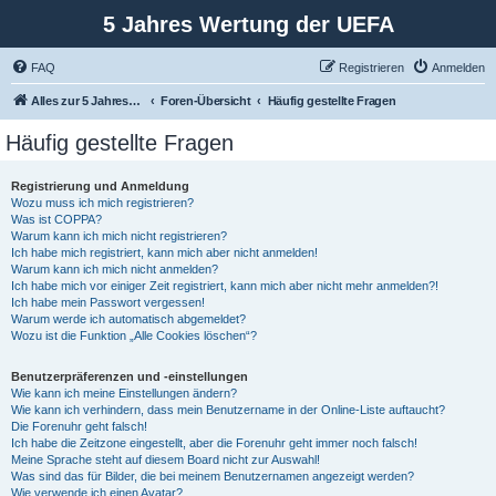
5 Jahres Wertung der UEFA
FAQ
Registrieren
Anmelden
Alles zur 5 Jahreswertung / Tabelle der UEFA mit vielen Statistiken.
Foren-Übersicht
Häufig gestellte Fragen
Häufig gestellte Fragen
Registrierung und Anmeldung
Wozu muss ich mich registrieren?
Was ist COPPA?
Warum kann ich mich nicht registrieren?
Ich habe mich registriert, kann mich aber nicht anmelden!
Warum kann ich mich nicht anmelden?
Ich habe mich vor einiger Zeit registriert, kann mich aber nicht mehr anmelden?!
Ich habe mein Passwort vergessen!
Warum werde ich automatisch abgemeldet?
Wozu ist die Funktion „Alle Cookies löschen“?
Benutzerpräferenzen und -einstellungen
Wie kann ich meine Einstellungen ändern?
Wie kann ich verhindern, dass mein Benutzername in der Online-Liste auftaucht?
Die Forenuhr geht falsch!
Ich habe die Zeitzone eingestellt, aber die Forenuhr geht immer noch falsch!
Meine Sprache steht auf diesem Board nicht zur Auswahl!
Was sind das für Bilder, die bei meinem Benutzernamen angezeigt werden?
Wie verwende ich einen Avatar?