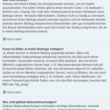
Was sind Smileys?
Smileys sind kleine Bilder, die benutzt werden können, um ein Gefühl
auszudrücken. Für jeden Smiley gibt es einen kurzen Code, z. B. bedeutet :)
fröhlich und :( traurig. Die Liste aller Smileys kannst du beim Verfassen eines
Beitrags sehen. Versuche bitte trotzdem, Smileys nicht zu häufig zu benutzen,
sie können einen Beitrag schnell unlesbar machen und ein Moderator könnte
deshalb deinen Beitrag entsprechend überarbeiten oder gar komplett löschen.
Die Board-Administration kann auch die Anzahl der Smileys begrenzen, die du
in einem Beitrag benutzen kannst.
Nach oben
Kann ich Bilder in meine Beiträge einfügen?
Ja, Bilder können in deinem Beitrag angezeigt werden. Wenn die
Administration Dateianhänge erlaubt hat, kannst du das Bild auch direkt
hochladen. Ansonsten musst du zu einem Bild verlinken, das auf einem
öffentlich zugänglichen Server liegt, z. B. http://www.domain.tld/mein-bild.gif.
Du kannst weder Bilder verlinken, die sich auf deinem eigenen PC befinden
(außer es ist ein öffentlich zugänglicher Server), noch zu Bildern, die nur nach
einer Anmeldung verfügbar sind, z. B. Hotmail- oder Yahoo-Mailboxen, mit
einem Passwort geschützte Seiten usw. Um das Bild anzuzeigen, benutze den
BBCode-Tag „[img]“.
Nach oben
Was sind globale Bekanntmachungen?
Globale Bekanntmachungen beinhalten wichtige Informationen, deshalb