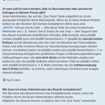
An wen soll ich mich wenden, falls es Beschwerden oder juristische
Anfragen zu diesem Forum gibt?
Jeder Administrator, der auf der „Das Team“-Seite aufgeführt ist, ist ein
geeigneter Kontakt für deine Beschwerde. Wenn du so keine Antwort erhältst,
solltest du den Besitzer der Domain kontaktieren (führe dazu eine
„WHOIS“-Abfrage
durch) oder — falls diese Seite bei einem kostenlosen
Webhoster wie z. B. Yahoo!, free.fr, funpic.de usw. liegt — den Support oder
den Abuse-Kontakt des betreffenden Dienstes. Bitte beachte, dass phpBB
Limited (phpBB.com) und phpBB Deutschland e. V. (phpBB.de)
absolut keinen
Einfluss
auf die Benutzung oder den oder die Benutzer der Forensoftware
haben und dafür in keiner Weise zur Verantwortung herangezogen werden
können. Kontaktiere daher nie phpBB Limited oder phpBB Deutschland e. V. in
Zusammenhang mit jeglichen juristischen Fragen (Unterlassungserklärungen,
Haftungsfragen usw.), die
sich nicht direkt
auf die Websiten phpbb.com,
phpbb.de oder die phpBB-Software selbst beziehen. Falls du phpBB Limited
oder phpBB Deutschland e. V. E-Mails schreibst, die die
Softwarenutzung
durch Dritte
betreffen, so wirst du, wenn überhaupt, höchstens eine knappe
Antwort erhalten.
Nach oben
Wie kann ich einen Administrator des Boards kontaktieren?
Alle Benutzer des Boards können das Kontaktformular nutzen, wenn die
Funktion durch die Board-Administration aktiviert wurde.
Mitglieder des Boards können zusätzlich den Link „Das Team“ verwenden.