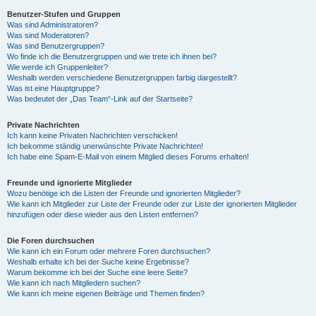
Benutzer-Stufen und Gruppen
Was sind Administratoren?
y
Was sind Moderatoren?
Was sind Benutzergruppen?
Wo finde ich die Benutzergruppen und wie trete ich ihnen bei?
Wie werde ich Gruppenleiter?
V
Weshalb werden verschiedene Benutzergruppen farbig dargestellt?
Was ist eine Hauptgruppe?
Was bedeutet der „Das Team“-Link auf der Startseite?
i
Private Nachrichten
Ich kann keine Privaten Nachrichten verschicken!
Ich bekomme ständig unerwünschte Private Nachrichten!
d
Ich habe eine Spam-E-Mail von einem Mitglied dieses Forums erhalten!
Freunde und ignorierte Mitglieder
Wozu benötige ich die Listen der Freunde und ignorierten Mitglieder?
e
Wie kann ich Mitglieder zur Liste der Freunde oder zur Liste der ignorierten Mitglieder
hinzufügen oder diese wieder aus den Listen entfernen?
o
Die Foren durchsuchen
Wie kann ich ein Forum oder mehrere Foren durchsuchen?
Weshalb erhalte ich bei der Suche keine Ergebnisse?
Warum bekomme ich bei der Suche eine leere Seite?
Wie kann ich nach Mitgliedern suchen?
Wie kann ich meine eigenen Beiträge und Themen finden?