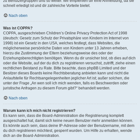
zu Benutzergruppen und so weiter. Wir empfehlen dir eine Anmeldung, da sie
schnell erledigt ist und dir zahlreiche Vorteile bietet.
Nach oben
Was ist COPPA?
COPPA, ausgeschrieben Children’s Online Privacy Protection Act of 1998
(deutsch: Gesetz zum Schutz der Privatsphäre von Kindern im Internet von
1998) ist ein Gesetz in den USA, welches festlegt, dass Websites, die
möglicherweise persönliche Daten von Kindern unter 13 Jahren erheben,
hierzu die Zustimmung der Eltern beziehungsweise des oder der
Erziehungsberechtigten benötigen. Wenn du dir unsicher bist, ob dies auf dich
oder die Website, auf der du dich zu registrieren versuchst, zutrifft, ziehe einen
rechtlichen Beistand zu Rate. Bitte beachte, dass phpBB Limited und der
Besitzer dieses Boards keine Rechtsberatung anbieten kann und nicht die
Anlaufstelle für Rechtsangelegenheiten jeglicher Art ist; außer solchen, die
unter der Frage „An wen soll ich mich wenden, falls es Beschwerden oder
juristische Anfragen zu diesem Forum gibt?“ behandelt werden.
Nach oben
Warum kann ich mich nicht registrieren?
Es kann sein, dass die Board-Administration die Registrierung komplett
ausgeschaltet hat, damit sich keine neuen Benutzer mehr anmelden können.
Es könnte auch sein, dass deine IP-Adresse oder der Benutzername, mit dem
du dich registrieren möchtest, gesperrt wurden. Um Hilfe zu erhalten, wende
dich an die Board-Administration.