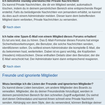
Ich bekomme ständig unerwünschte Private Nachrichten!
Du kannst Private Nachrichten, die dir ein Mitglied sendet, automatisch
löschen, indem du in deinem persönlichen Bereich eine entsprechende Regel
erstellst. Falls du belästigende Nachrichten von jemandem erhältst, so kannst
du dies auch einem Administrator melden. Dieser kann dem betreffenden
Mitglied dann verbieten, Private Nachrichten zu versenden.
Nach oben
Ich habe eine Spam-E-Mail von einem Mitglied dieses Forums erhalten!
Es tut uns leid, das zu hören. Das E-Mail-Formular dieses Forums hat einige
Sicherheitsvorkehrungen, die Benutzer, die solche Nachrichten senden,
identifizieren sollen. Du solltest einem Administrator die komplette E-Mail, die
du bekommen hast, weiterleiten. Dabei ist es ganz wichtig, die Kopfzeilen
(Headers) mitzuschicken. Diese enthalten Details über den Benutzer, der die
E-Mail verschickt hat. Der Administrator kann dann entsprechend reagieren.
Nach oben
Freunde und ignorierte Mitglieder
Wozu benötige ich die Listen der Freunde und ignorierten Mitglieder?
Du kannst diese Listen benutzen, um andere Mitglieder des Boards zu
verwalten. Mitglieder, die du deiner Freundesliste hinzufügst, werden in
deinem persönlichen Bereich für den schnellen Zugriff aufgelistet. Du siehst
dort deren Onlinestatus und kannst ihnen schnell eine Private Nachricht
senden. Abhängig von dem Style, den du verwendest, können Beiträge deiner