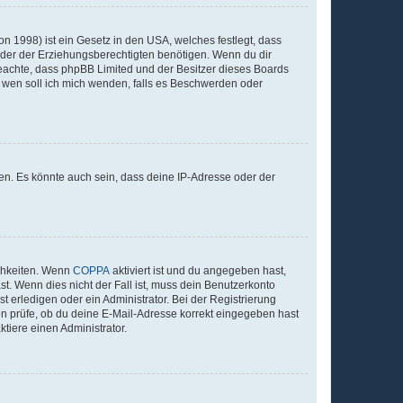
n 1998) ist ein Gesetz in den USA, welches festlegt, dass
der der Erziehungsberechtigten benötigen. Wenn du dir
te beachte, dass phpBB Limited und der Besitzer dieses Boards
An wen soll ich mich wenden, falls es Beschwerden oder
en. Es könnte auch sein, dass deine IP-Adresse oder der
ichkeiten. Wenn
COPPA
aktiviert ist und du angegeben hast,
st. Wenn dies nicht der Fall ist, muss dein Benutzerkonto
t erledigen oder ein Administrator. Bei der Registrierung
ten prüfe, ob du deine E-Mail-Adresse korrekt eingegeben hast
tiere einen Administrator.