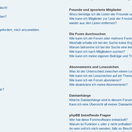
alsch!
Freunde und ignorierte Mitglieder
Wozu benötige ich die Listen der Freunde un
rden?
Wie kann ich Mitglieder zur Liste der Freund
wieder aus den Listen entfernen?
fgefordert, mich anzumelden.
Die Foren durchsuchen
Wie kann ich ein Forum oder mehrere For
Weshalb erhalte ich bei der Suche keine Er
Warum bekomme ich bei der Suche eine lee
Wie kann ich nach Mitgliedern suchen?
Wie kann ich meine eigenen Beiträge und T
Abonnements und Lesezeichen
Was ist der Unterschied zwischen einem L
Wie kann ich ein Lesezeichen auf ein Them
Wie kann ich ein Forum abonnieren?
Wie deaktiviere ich meine Abonnements?
gs?
Dateianhänge
Welche Dateianhänge sind in diesem Forum
Kann ich eine Übersicht all meiner Dateian
phpBB betreffende Fragen
Wer hat diese Forensoftware entwickelt?
Warum ist Funktion x oder y nicht enthalten
An wen soll ich mich wenden, falls es Besc