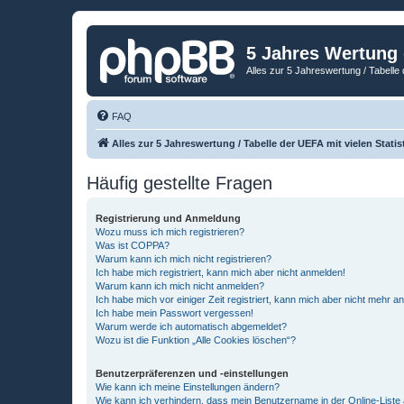
5 Jahres Wertung
Alles zur 5 Jahreswertung / Tabelle 
FAQ
Alles zur 5 Jahreswertung / Tabelle der UEFA mit vielen Statis
Häufig gestellte Fragen
Registrierung und Anmeldung
Wozu muss ich mich registrieren?
Was ist COPPA?
Warum kann ich mich nicht registrieren?
Ich habe mich registriert, kann mich aber nicht anmelden!
Warum kann ich mich nicht anmelden?
Ich habe mich vor einiger Zeit registriert, kann mich aber nicht mehr 
Ich habe mein Passwort vergessen!
Warum werde ich automatisch abgemeldet?
Wozu ist die Funktion „Alle Cookies löschen“?
Benutzerpräferenzen und -einstellungen
Wie kann ich meine Einstellungen ändern?
Wie kann ich verhindern, dass mein Benutzername in der Online-Liste 