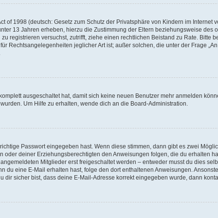
e
t of 1998 (deutsch: Gesetz zum Schutz der Privatsphäre von Kindern im Internet vo
unter 13 Jahren erheben, hierzu die Zustimmung der Eltern beziehungsweise des o
o
h zu registrieren versuchst, zutrifft, ziehe einen rechtlichen Beistand zu Rate. Bit
für Rechtsangelegenheiten jeglicher Art ist; außer solchen, die unter der Frage „
.
g komplett ausgeschaltet hat, damit sich keine neuen Benutzer mehr anmelden könn
 wurden. Um Hilfe zu erhalten, wende dich an die Board-Administration.
 richtige Passwort eingegeben hast. Wenn diese stimmen, dann gibt es zwei Mögl
tern oder deiner Erziehungsberechtigten den Anweisungen folgen, die du erhalten ha
u angemeldeten Mitglieder erst freigeschaltet werden – entweder musst du dies selbs
. Wenn du eine E-Mail erhalten hast, folge den dort enthaltenen Anweisungen. Ansons
 dir sicher bist, dass deine E-Mail-Adresse korrekt eingegeben wurde, dann kontak