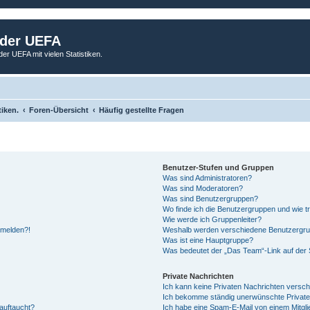
 der UEFA
der UEFA mit vielen Statistiken.
tiken.
Foren-Übersicht
Häufig gestellte Fragen
Benutzer-Stufen und Gruppen
Was sind Administratoren?
Was sind Moderatoren?
Was sind Benutzergruppen?
Wo finde ich die Benutzergruppen und wie tr
Wie werde ich Gruppenleiter?
anmelden?!
Weshalb werden verschiedene Benutzergrupp
Was ist eine Hauptgruppe?
Was bedeutet der „Das Team“-Link auf der S
Private Nachrichten
Ich kann keine Privaten Nachrichten versch
Ich bekomme ständig unerwünschte Private
auftaucht?
Ich habe eine Spam-E-Mail von einem Mitgli