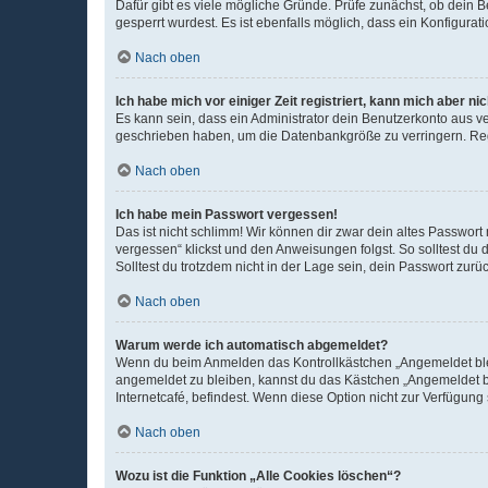
Dafür gibt es viele mögliche Gründe. Prüfe zunächst, ob dein 
gesperrt wurdest. Es ist ebenfalls möglich, dass ein Konfigurat
Nach oben
Ich habe mich vor einiger Zeit registriert, kann mich aber n
Es kann sein, dass ein Administrator dein Benutzerkonto aus v
geschrieben haben, um die Datenbankgröße zu verringern. Regis
Nach oben
Ich habe mein Passwort vergessen!
Das ist nicht schlimm! Wir können dir zwar dein altes Passwort
vergessen“ klickst und den Anweisungen folgst. So solltest du
Solltest du trotzdem nicht in der Lage sein, dein Passwort zur
Nach oben
Warum werde ich automatisch abgemeldet?
Wenn du beim Anmelden das Kontrollkästchen „Angemeldet bleib
angemeldet zu bleiben, kannst du das Kästchen „Angemeldet b
Internetcafé, befindest. Wenn diese Option nicht zur Verfügung
Nach oben
Wozu ist die Funktion „Alle Cookies löschen“?