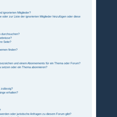
d ignorierten Mitglieder?
e oder zur Liste der ignorierten Mitglieder hinzufügen oder diese
en durchsuchen?
gebnisse?
re Seite?
hemen finden?
esezeichen und einem Abonnements für ein Thema oder Forum?
a setzen oder ein Thema abonnieren?
 zulässig?
hänge erhalten?
?
hwerden oder juristische Anfragen zu diesem Forum gibt?