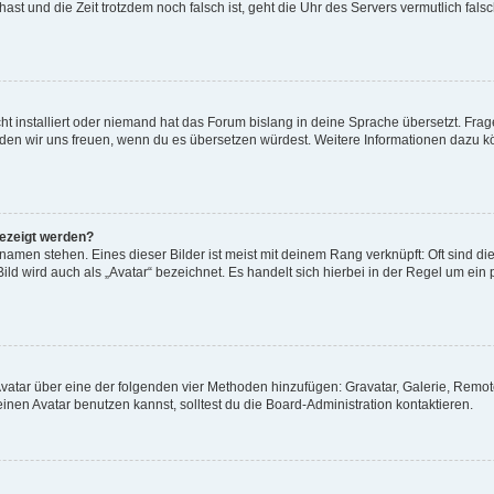
t hast und die Zeit trotzdem noch falsch ist, geht die Uhr des Servers vermutlich fal
t installiert oder niemand hat das Forum bislang in deine Sprache übersetzt. Frag
, würden wir uns freuen, wenn du es übersetzen würdest. Weitere Informationen dazu
gezeigt werden?
amen stehen. Eines dieser Bilder ist meist mit deinem Rang verknüpft: Oft sind di
ld wird auch als „Avatar“ bezeichnet. Es handelt sich hierbei in der Regel um ein
 Avatar über eine der folgenden vier Methoden hinzufügen: Gravatar, Galerie, Rem
en Avatar benutzen kannst, solltest du die Board-Administration kontaktieren.