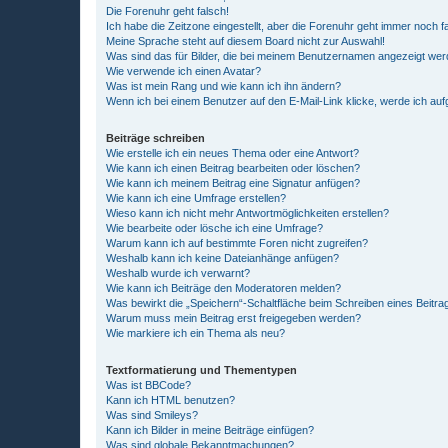
Die Forenuhr geht falsch!
Ich habe die Zeitzone eingestellt, aber die Forenuhr geht immer noch f
Meine Sprache steht auf diesem Board nicht zur Auswahl!
Was sind das für Bilder, die bei meinem Benutzernamen angezeigt we
Wie verwende ich einen Avatar?
Was ist mein Rang und wie kann ich ihn ändern?
Wenn ich bei einem Benutzer auf den E-Mail-Link klicke, werde ich au
Beiträge schreiben
Wie erstelle ich ein neues Thema oder eine Antwort?
Wie kann ich einen Beitrag bearbeiten oder löschen?
Wie kann ich meinem Beitrag eine Signatur anfügen?
Wie kann ich eine Umfrage erstellen?
Wieso kann ich nicht mehr Antwortmöglichkeiten erstellen?
Wie bearbeite oder lösche ich eine Umfrage?
Warum kann ich auf bestimmte Foren nicht zugreifen?
Weshalb kann ich keine Dateianhänge anfügen?
Weshalb wurde ich verwarnt?
Wie kann ich Beiträge den Moderatoren melden?
Was bewirkt die „Speichern“-Schaltfläche beim Schreiben eines Beitra
Warum muss mein Beitrag erst freigegeben werden?
Wie markiere ich ein Thema als neu?
Textformatierung und Thementypen
Was ist BBCode?
Kann ich HTML benutzen?
Was sind Smileys?
Kann ich Bilder in meine Beiträge einfügen?
Was sind globale Bekanntmachungen?