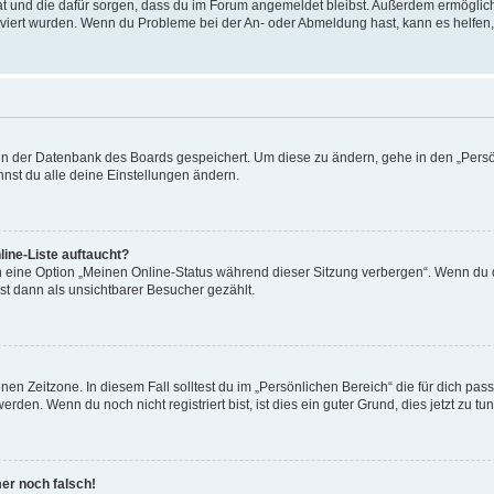
 hat und die dafür sorgen, dass du im Forum angemeldet bleibst. Außerdem ermögli
tiviert wurden. Wenn du Probleme bei der An- oder Abmeldung hast, kann es helfen
n in der Datenbank des Boards gespeichert. Um diese zu ändern, gehe in den „Persö
nst du alle deine Einstellungen ändern.
ine-Liste auftaucht?
n eine Option „Meinen Online-Status während dieser Sitzung verbergen“. Wenn du d
st dann als unsichtbarer Besucher gezählt.
en Zeitzone. In diesem Fall solltest du im „Persönlichen Bereich“ die für dich passe
den. Wenn du noch nicht registriert bist, ist dies ein guter Grund, dies jetzt zu tun
mer noch falsch!