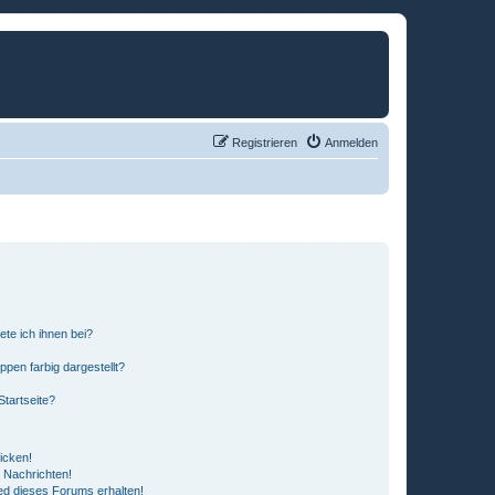
Registrieren
Anmelden
ete ich ihnen bei?
en farbig dargestellt?
tartseite?
icken!
 Nachrichten!
ed dieses Forums erhalten!