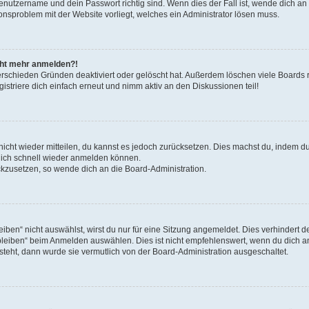
Benutzername und dein Passwort richtig sind. Wenn dies der Fall ist, wende dich a
ionsproblem mit der Website vorliegt, welches ein Administrator lösen muss.
icht mehr anmelden?!
erschieden Gründen deaktiviert oder gelöscht hat. Außerdem löschen viele Boards r
triere dich einfach erneut und nimm aktiv an den Diskussionen teil!
 nicht wieder mitteilen, du kannst es jedoch zurücksetzen. Dies machst du, indem 
 dich schnell wieder anmelden können.
ückzusetzen, so wende dich an die Board-Administration.
en“ nicht auswählst, wirst du nur für eine Sitzung angemeldet. Dies verhindert 
leiben“ beim Anmelden auswählen. Dies ist nicht empfehlenswert, wenn du dich an
 steht, dann wurde sie vermutlich von der Board-Administration ausgeschaltet.