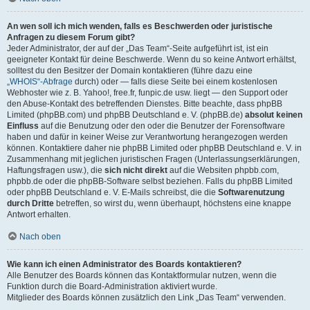
An wen soll ich mich wenden, falls es Beschwerden oder juristische
Anfragen zu diesem Forum gibt?
Jeder Administrator, der auf der „Das Team“-Seite aufgeführt ist, ist ein
geeigneter Kontakt für deine Beschwerde. Wenn du so keine Antwort erhältst,
solltest du den Besitzer der Domain kontaktieren (führe dazu eine
„WHOIS“-Abfrage
durch) oder — falls diese Seite bei einem kostenlosen
Webhoster wie z. B. Yahoo!, free.fr, funpic.de usw. liegt — den Support oder
den Abuse-Kontakt des betreffenden Dienstes. Bitte beachte, dass phpBB
Limited (phpBB.com) und phpBB Deutschland e. V. (phpBB.de)
absolut keinen
Einfluss
auf die Benutzung oder den oder die Benutzer der Forensoftware
haben und dafür in keiner Weise zur Verantwortung herangezogen werden
können. Kontaktiere daher nie phpBB Limited oder phpBB Deutschland e. V. in
Zusammenhang mit jeglichen juristischen Fragen (Unterlassungserklärungen,
Haftungsfragen usw.), die
sich nicht direkt
auf die Websiten phpbb.com,
phpbb.de oder die phpBB-Software selbst beziehen. Falls du phpBB Limited
oder phpBB Deutschland e. V. E-Mails schreibst, die die
Softwarenutzung
durch Dritte
betreffen, so wirst du, wenn überhaupt, höchstens eine knappe
Antwort erhalten.
Nach oben
Wie kann ich einen Administrator des Boards kontaktieren?
Alle Benutzer des Boards können das Kontaktformular nutzen, wenn die
Funktion durch die Board-Administration aktiviert wurde.
Mitglieder des Boards können zusätzlich den Link „Das Team“ verwenden.