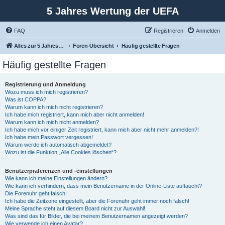
5 Jahres Wertung der UEFA
FAQ
Registrieren
Anmelden
Alles zur 5 Jahreswertung / Tabelle der UEFA mit vielen Statistiken.
Foren-Übersicht
Häufig gestellte Fragen
Häufig gestellte Fragen
Registrierung und Anmeldung
Wozu muss ich mich registrieren?
Was ist COPPA?
Warum kann ich mich nicht registrieren?
Ich habe mich registriert, kann mich aber nicht anmelden!
Warum kann ich mich nicht anmelden?
Ich habe mich vor einiger Zeit registriert, kann mich aber nicht mehr anmelden?!
Ich habe mein Passwort vergessen!
Warum werde ich automatisch abgemeldet?
Wozu ist die Funktion „Alle Cookies löschen“?
Benutzerpräferenzen und -einstellungen
Wie kann ich meine Einstellungen ändern?
Wie kann ich verhindern, dass mein Benutzername in der Online-Liste auftaucht?
Die Forenuhr geht falsch!
Ich habe die Zeitzone eingestellt, aber die Forenuhr geht immer noch falsch!
Meine Sprache steht auf diesem Board nicht zur Auswahl!
Was sind das für Bilder, die bei meinem Benutzernamen angezeigt werden?
Wie verwende ich einen Avatar?