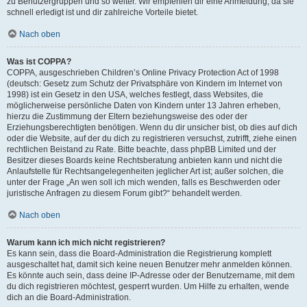
zu Benutzergruppen und so weiter. Wir empfehlen dir eine Anmeldung, da sie
schnell erledigt ist und dir zahlreiche Vorteile bietet.
Nach oben
Was ist COPPA?
COPPA, ausgeschrieben Children’s Online Privacy Protection Act of 1998
(deutsch: Gesetz zum Schutz der Privatsphäre von Kindern im Internet von
1998) ist ein Gesetz in den USA, welches festlegt, dass Websites, die
möglicherweise persönliche Daten von Kindern unter 13 Jahren erheben,
hierzu die Zustimmung der Eltern beziehungsweise des oder der
Erziehungsberechtigten benötigen. Wenn du dir unsicher bist, ob dies auf dich
oder die Website, auf der du dich zu registrieren versuchst, zutrifft, ziehe einen
rechtlichen Beistand zu Rate. Bitte beachte, dass phpBB Limited und der
Besitzer dieses Boards keine Rechtsberatung anbieten kann und nicht die
Anlaufstelle für Rechtsangelegenheiten jeglicher Art ist; außer solchen, die
unter der Frage „An wen soll ich mich wenden, falls es Beschwerden oder
juristische Anfragen zu diesem Forum gibt?“ behandelt werden.
Nach oben
Warum kann ich mich nicht registrieren?
Es kann sein, dass die Board-Administration die Registrierung komplett
ausgeschaltet hat, damit sich keine neuen Benutzer mehr anmelden können.
Es könnte auch sein, dass deine IP-Adresse oder der Benutzername, mit dem
du dich registrieren möchtest, gesperrt wurden. Um Hilfe zu erhalten, wende
dich an die Board-Administration.