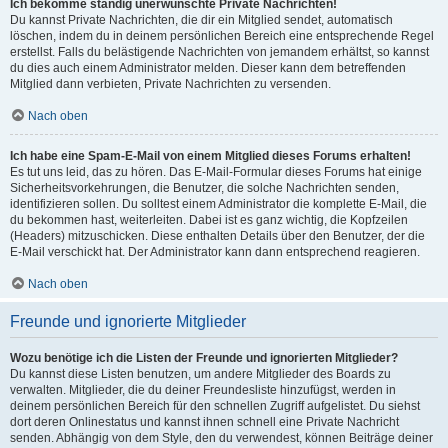
Ich bekomme ständig unerwünschte Private Nachrichten!
Du kannst Private Nachrichten, die dir ein Mitglied sendet, automatisch
löschen, indem du in deinem persönlichen Bereich eine entsprechende Regel
erstellst. Falls du belästigende Nachrichten von jemandem erhältst, so kannst
du dies auch einem Administrator melden. Dieser kann dem betreffenden
Mitglied dann verbieten, Private Nachrichten zu versenden.
Nach oben
Ich habe eine Spam-E-Mail von einem Mitglied dieses Forums erhalten!
Es tut uns leid, das zu hören. Das E-Mail-Formular dieses Forums hat einige
Sicherheitsvorkehrungen, die Benutzer, die solche Nachrichten senden,
identifizieren sollen. Du solltest einem Administrator die komplette E-Mail, die
du bekommen hast, weiterleiten. Dabei ist es ganz wichtig, die Kopfzeilen
(Headers) mitzuschicken. Diese enthalten Details über den Benutzer, der die
E-Mail verschickt hat. Der Administrator kann dann entsprechend reagieren.
Nach oben
Freunde und ignorierte Mitglieder
Wozu benötige ich die Listen der Freunde und ignorierten Mitglieder?
Du kannst diese Listen benutzen, um andere Mitglieder des Boards zu
verwalten. Mitglieder, die du deiner Freundesliste hinzufügst, werden in
deinem persönlichen Bereich für den schnellen Zugriff aufgelistet. Du siehst
dort deren Onlinestatus und kannst ihnen schnell eine Private Nachricht
senden. Abhängig von dem Style, den du verwendest, können Beiträge deiner