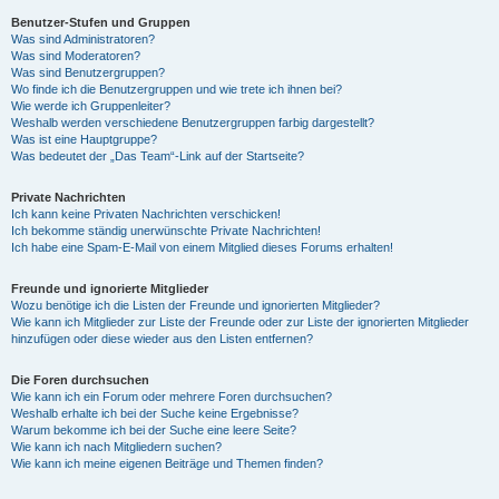
Benutzer-Stufen und Gruppen
Was sind Administratoren?
y
Was sind Moderatoren?
Was sind Benutzergruppen?
Wo finde ich die Benutzergruppen und wie trete ich ihnen bei?
Wie werde ich Gruppenleiter?
V
Weshalb werden verschiedene Benutzergruppen farbig dargestellt?
Was ist eine Hauptgruppe?
Was bedeutet der „Das Team“-Link auf der Startseite?
i
Private Nachrichten
Ich kann keine Privaten Nachrichten verschicken!
Ich bekomme ständig unerwünschte Private Nachrichten!
d
Ich habe eine Spam-E-Mail von einem Mitglied dieses Forums erhalten!
Freunde und ignorierte Mitglieder
Wozu benötige ich die Listen der Freunde und ignorierten Mitglieder?
e
Wie kann ich Mitglieder zur Liste der Freunde oder zur Liste der ignorierten Mitglieder
hinzufügen oder diese wieder aus den Listen entfernen?
o
Die Foren durchsuchen
Wie kann ich ein Forum oder mehrere Foren durchsuchen?
Weshalb erhalte ich bei der Suche keine Ergebnisse?
Warum bekomme ich bei der Suche eine leere Seite?
Wie kann ich nach Mitgliedern suchen?
Wie kann ich meine eigenen Beiträge und Themen finden?