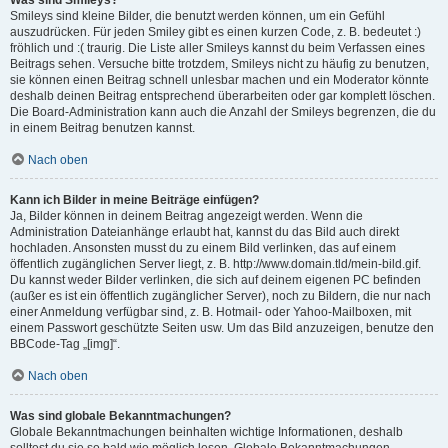
Was sind Smileys?
Smileys sind kleine Bilder, die benutzt werden können, um ein Gefühl
auszudrücken. Für jeden Smiley gibt es einen kurzen Code, z. B. bedeutet :)
fröhlich und :( traurig. Die Liste aller Smileys kannst du beim Verfassen eines
Beitrags sehen. Versuche bitte trotzdem, Smileys nicht zu häufig zu benutzen,
sie können einen Beitrag schnell unlesbar machen und ein Moderator könnte
deshalb deinen Beitrag entsprechend überarbeiten oder gar komplett löschen.
Die Board-Administration kann auch die Anzahl der Smileys begrenzen, die du
in einem Beitrag benutzen kannst.
Nach oben
Kann ich Bilder in meine Beiträge einfügen?
Ja, Bilder können in deinem Beitrag angezeigt werden. Wenn die
Administration Dateianhänge erlaubt hat, kannst du das Bild auch direkt
hochladen. Ansonsten musst du zu einem Bild verlinken, das auf einem
öffentlich zugänglichen Server liegt, z. B. http://www.domain.tld/mein-bild.gif.
Du kannst weder Bilder verlinken, die sich auf deinem eigenen PC befinden
(außer es ist ein öffentlich zugänglicher Server), noch zu Bildern, die nur nach
einer Anmeldung verfügbar sind, z. B. Hotmail- oder Yahoo-Mailboxen, mit
einem Passwort geschützte Seiten usw. Um das Bild anzuzeigen, benutze den
BBCode-Tag „[img]“.
Nach oben
Was sind globale Bekanntmachungen?
Globale Bekanntmachungen beinhalten wichtige Informationen, deshalb