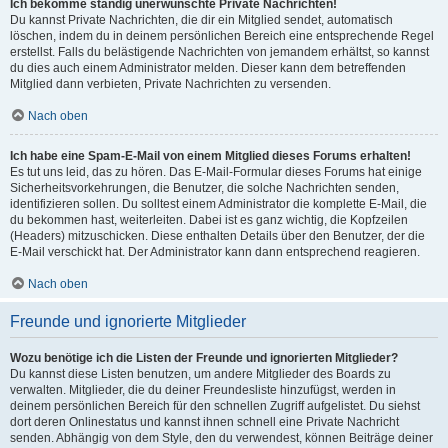
Ich bekomme ständig unerwünschte Private Nachrichten!
Du kannst Private Nachrichten, die dir ein Mitglied sendet, automatisch
löschen, indem du in deinem persönlichen Bereich eine entsprechende Regel
erstellst. Falls du belästigende Nachrichten von jemandem erhältst, so kannst
du dies auch einem Administrator melden. Dieser kann dem betreffenden
Mitglied dann verbieten, Private Nachrichten zu versenden.
Nach oben
Ich habe eine Spam-E-Mail von einem Mitglied dieses Forums erhalten!
Es tut uns leid, das zu hören. Das E-Mail-Formular dieses Forums hat einige
Sicherheitsvorkehrungen, die Benutzer, die solche Nachrichten senden,
identifizieren sollen. Du solltest einem Administrator die komplette E-Mail, die
du bekommen hast, weiterleiten. Dabei ist es ganz wichtig, die Kopfzeilen
(Headers) mitzuschicken. Diese enthalten Details über den Benutzer, der die
E-Mail verschickt hat. Der Administrator kann dann entsprechend reagieren.
Nach oben
Freunde und ignorierte Mitglieder
Wozu benötige ich die Listen der Freunde und ignorierten Mitglieder?
Du kannst diese Listen benutzen, um andere Mitglieder des Boards zu
verwalten. Mitglieder, die du deiner Freundesliste hinzufügst, werden in
deinem persönlichen Bereich für den schnellen Zugriff aufgelistet. Du siehst
dort deren Onlinestatus und kannst ihnen schnell eine Private Nachricht
senden. Abhängig von dem Style, den du verwendest, können Beiträge deiner