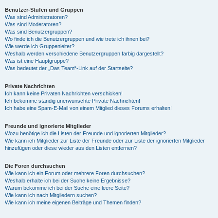
Benutzer-Stufen und Gruppen
Was sind Administratoren?
y
Was sind Moderatoren?
Was sind Benutzergruppen?
Wo finde ich die Benutzergruppen und wie trete ich ihnen bei?
Wie werde ich Gruppenleiter?
V
Weshalb werden verschiedene Benutzergruppen farbig dargestellt?
Was ist eine Hauptgruppe?
Was bedeutet der „Das Team“-Link auf der Startseite?
i
Private Nachrichten
Ich kann keine Privaten Nachrichten verschicken!
Ich bekomme ständig unerwünschte Private Nachrichten!
d
Ich habe eine Spam-E-Mail von einem Mitglied dieses Forums erhalten!
Freunde und ignorierte Mitglieder
Wozu benötige ich die Listen der Freunde und ignorierten Mitglieder?
e
Wie kann ich Mitglieder zur Liste der Freunde oder zur Liste der ignorierten Mitglieder
hinzufügen oder diese wieder aus den Listen entfernen?
o
Die Foren durchsuchen
Wie kann ich ein Forum oder mehrere Foren durchsuchen?
Weshalb erhalte ich bei der Suche keine Ergebnisse?
Warum bekomme ich bei der Suche eine leere Seite?
Wie kann ich nach Mitgliedern suchen?
Wie kann ich meine eigenen Beiträge und Themen finden?