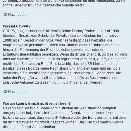
zu Benutzergruppen und so weiter. Wir empfehlen dir eine Anmeldung, da sie
schnell erledigt ist und dir zahlreiche Vorteile bietet.
Nach oben
Was ist COPPA?
COPPA, ausgeschrieben Children’s Online Privacy Protection Act of 1998
(deutsch: Gesetz zum Schutz der Privatsphäre von Kindern im Internet von
1998) ist ein Gesetz in den USA, welches festlegt, dass Websites, die
möglicherweise persönliche Daten von Kindern unter 13 Jahren erheben,
hierzu die Zustimmung der Eltern beziehungsweise des oder der
Erziehungsberechtigten benötigen. Wenn du dir unsicher bist, ob dies auf dich
oder die Website, auf der du dich zu registrieren versuchst, zutrifft, ziehe einen
rechtlichen Beistand zu Rate. Bitte beachte, dass phpBB Limited und der
Besitzer dieses Boards keine Rechtsberatung anbieten kann und nicht die
Anlaufstelle für Rechtsangelegenheiten jeglicher Art ist; außer solchen, die
unter der Frage „An wen soll ich mich wenden, falls es Beschwerden oder
juristische Anfragen zu diesem Forum gibt?“ behandelt werden.
Nach oben
Warum kann ich mich nicht registrieren?
Es kann sein, dass die Board-Administration die Registrierung komplett
ausgeschaltet hat, damit sich keine neuen Benutzer mehr anmelden können.
Es könnte auch sein, dass deine IP-Adresse oder der Benutzername, mit dem
du dich registrieren möchtest, gesperrt wurden. Um Hilfe zu erhalten, wende
dich an die Board-Administration.