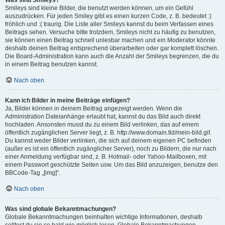
Was sind Smileys?
Smileys sind kleine Bilder, die benutzt werden können, um ein Gefühl
auszudrücken. Für jeden Smiley gibt es einen kurzen Code, z. B. bedeutet :)
fröhlich und :( traurig. Die Liste aller Smileys kannst du beim Verfassen eines
Beitrags sehen. Versuche bitte trotzdem, Smileys nicht zu häufig zu benutzen,
sie können einen Beitrag schnell unlesbar machen und ein Moderator könnte
deshalb deinen Beitrag entsprechend überarbeiten oder gar komplett löschen.
Die Board-Administration kann auch die Anzahl der Smileys begrenzen, die du
in einem Beitrag benutzen kannst.
Nach oben
Kann ich Bilder in meine Beiträge einfügen?
Ja, Bilder können in deinem Beitrag angezeigt werden. Wenn die
Administration Dateianhänge erlaubt hat, kannst du das Bild auch direkt
hochladen. Ansonsten musst du zu einem Bild verlinken, das auf einem
öffentlich zugänglichen Server liegt, z. B. http://www.domain.tld/mein-bild.gif.
Du kannst weder Bilder verlinken, die sich auf deinem eigenen PC befinden
(außer es ist ein öffentlich zugänglicher Server), noch zu Bildern, die nur nach
einer Anmeldung verfügbar sind, z. B. Hotmail- oder Yahoo-Mailboxen, mit
einem Passwort geschützte Seiten usw. Um das Bild anzuzeigen, benutze den
BBCode-Tag „[img]“.
Nach oben
Was sind globale Bekanntmachungen?
Globale Bekanntmachungen beinhalten wichtige Informationen, deshalb