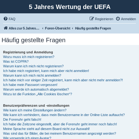
5 Jahres Wertung der UEFA
FAQ
Registrieren
Anmelden
Alles zur 5 Jahreswertung / Tabelle der UEFA mit vielen Statistiken.
Foren-Übersicht
Häufig gestellte Fragen
Häufig gestellte Fragen
Registrierung und Anmeldung
Wozu muss ich mich registrieren?
Was ist COPPA?
Warum kann ich mich nicht registrieren?
Ich habe mich registriert, kann mich aber nicht anmelden!
Warum kann ich mich nicht anmelden?
Ich habe mich vor einiger Zeit registriert, kann mich aber nicht mehr anmelden?!
Ich habe mein Passwort vergessen!
Warum werde ich automatisch abgemeldet?
Wozu ist die Funktion „Alle Cookies löschen“?
Benutzerpräferenzen und -einstellungen
Wie kann ich meine Einstellungen ändern?
Wie kann ich verhindern, dass mein Benutzername in der Online-Liste auftaucht?
Die Forenuhr geht falsch!
Ich habe die Zeitzone eingestellt, aber die Forenuhr geht immer noch falsch!
Meine Sprache steht auf diesem Board nicht zur Auswahl!
Was sind das für Bilder, die bei meinem Benutzernamen angezeigt werden?
Wie verwende ich einen Avatar?