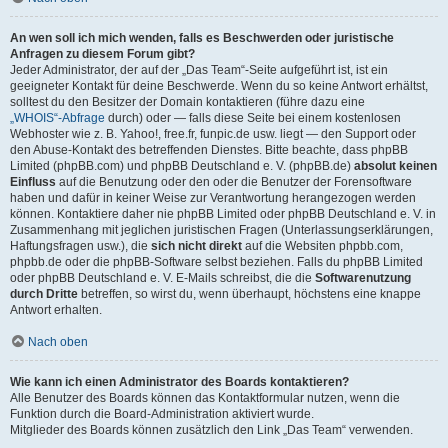
An wen soll ich mich wenden, falls es Beschwerden oder juristische
Anfragen zu diesem Forum gibt?
Jeder Administrator, der auf der „Das Team“-Seite aufgeführt ist, ist ein
geeigneter Kontakt für deine Beschwerde. Wenn du so keine Antwort erhältst,
solltest du den Besitzer der Domain kontaktieren (führe dazu eine
„WHOIS“-Abfrage
durch) oder — falls diese Seite bei einem kostenlosen
Webhoster wie z. B. Yahoo!, free.fr, funpic.de usw. liegt — den Support oder
den Abuse-Kontakt des betreffenden Dienstes. Bitte beachte, dass phpBB
Limited (phpBB.com) und phpBB Deutschland e. V. (phpBB.de)
absolut keinen
Einfluss
auf die Benutzung oder den oder die Benutzer der Forensoftware
haben und dafür in keiner Weise zur Verantwortung herangezogen werden
können. Kontaktiere daher nie phpBB Limited oder phpBB Deutschland e. V. in
Zusammenhang mit jeglichen juristischen Fragen (Unterlassungserklärungen,
Haftungsfragen usw.), die
sich nicht direkt
auf die Websiten phpbb.com,
phpbb.de oder die phpBB-Software selbst beziehen. Falls du phpBB Limited
oder phpBB Deutschland e. V. E-Mails schreibst, die die
Softwarenutzung
durch Dritte
betreffen, so wirst du, wenn überhaupt, höchstens eine knappe
Antwort erhalten.
Nach oben
Wie kann ich einen Administrator des Boards kontaktieren?
Alle Benutzer des Boards können das Kontaktformular nutzen, wenn die
Funktion durch die Board-Administration aktiviert wurde.
Mitglieder des Boards können zusätzlich den Link „Das Team“ verwenden.