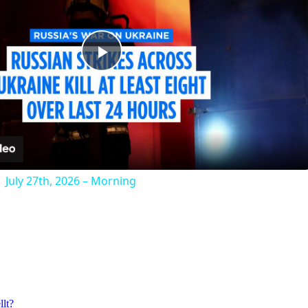
Play
Video
| July 27th, 2026 – Morning
lt?