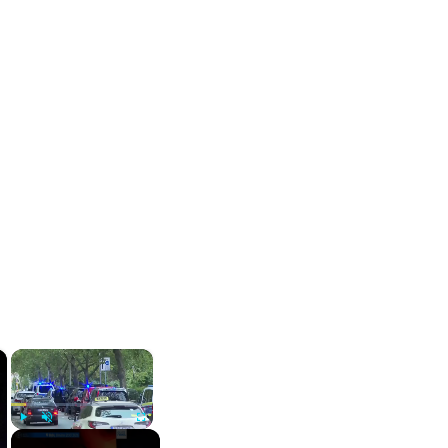
×
×
Play
Unmute
Fullscreen