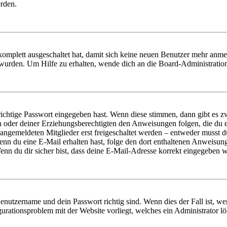
erden.
 komplett ausgeschaltet hat, damit sich keine neuen Benutzer mehr anm
 wurden. Um Hilfe zu erhalten, wende dich an die Board-Administratio
richtige Passwort eingegeben hast. Wenn diese stimmen, dann gibt es
ern oder deiner Erziehungsberechtigten den Anweisungen folgen, die du e
 angemeldeten Mitglieder erst freigeschaltet werden – entweder musst du
. Wenn du eine E-Mail erhalten hast, folge den dort enthaltenen Anweis
nn du dir sicher bist, dass deine E-Mail-Adresse korrekt eingegeben w
Benutzername und dein Passwort richtig sind. Wenn dies der Fall ist, w
igurationsproblem mit der Website vorliegt, welches ein Administrator l