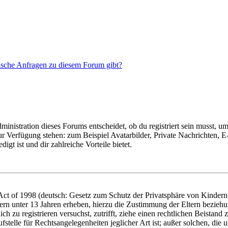
tische Anfragen zu diesem Forum gibt?
istration dieses Forums entscheidet, ob du registriert sein musst, um Be
zur Verfügung stehen: zum Beispiel Avatarbilder, Private Nachrichten, 
igt ist und dir zahlreiche Vorteile bietet.
t of 1998 (deutsch: Gesetz zum Schutz der Privatsphäre von Kindern i
ern unter 13 Jahren erheben, hierzu die Zustimmung der Eltern bezieh
dich zu registrieren versuchst, zutrifft, ziehe einen rechtlichen Beista
stelle für Rechtsangelegenheiten jeglicher Art ist; außer solchen, die