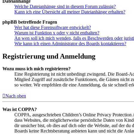
Dateianhänge
Welche Dateianhänge sind in diesem Forum zulässig?
Kann ich eine Übersicht all meiner Dateianhänge erhalten?
phpBB betreffende Fragen
Wer hat diese Forensoftware entwickelt?
Warum ist Funktion x oder y nicht enthalten?
An wen soll ich mich wenden, falls es Beschwerden oder juris
Wie kann ich einen Administrator des Boards kontaktieren?
Registrierung und Anmeldung
Wozu muss ich mich registrieren?
Eine Registrierung ist nicht unbedingt zwingend. Die Board-Admin
Mitglied Zugriff auf zusätzliche Funktionen, die Gästen nicht 
so weiter. Wir empfehlen dir eine Anmeldung, da sie schnell erled
Nach oben
Was ist COPPA?
COPPA, ausgeschrieben Children’s Online Privacy Protection Ac
dass Websites, die möglicherweise persönliche Daten von Kind
dir unsicher bist, ob dies auf dich oder die Website, auf der du 
Boards keine Rechtsberatung anbieten kann und nicht die Anlauf