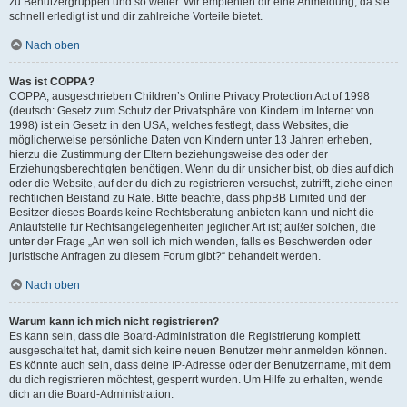
zu Benutzergruppen und so weiter. Wir empfehlen dir eine Anmeldung, da sie
schnell erledigt ist und dir zahlreiche Vorteile bietet.
Nach oben
Was ist COPPA?
COPPA, ausgeschrieben Children’s Online Privacy Protection Act of 1998
(deutsch: Gesetz zum Schutz der Privatsphäre von Kindern im Internet von
1998) ist ein Gesetz in den USA, welches festlegt, dass Websites, die
möglicherweise persönliche Daten von Kindern unter 13 Jahren erheben,
hierzu die Zustimmung der Eltern beziehungsweise des oder der
Erziehungsberechtigten benötigen. Wenn du dir unsicher bist, ob dies auf dich
oder die Website, auf der du dich zu registrieren versuchst, zutrifft, ziehe einen
rechtlichen Beistand zu Rate. Bitte beachte, dass phpBB Limited und der
Besitzer dieses Boards keine Rechtsberatung anbieten kann und nicht die
Anlaufstelle für Rechtsangelegenheiten jeglicher Art ist; außer solchen, die
unter der Frage „An wen soll ich mich wenden, falls es Beschwerden oder
juristische Anfragen zu diesem Forum gibt?“ behandelt werden.
Nach oben
Warum kann ich mich nicht registrieren?
Es kann sein, dass die Board-Administration die Registrierung komplett
ausgeschaltet hat, damit sich keine neuen Benutzer mehr anmelden können.
Es könnte auch sein, dass deine IP-Adresse oder der Benutzername, mit dem
du dich registrieren möchtest, gesperrt wurden. Um Hilfe zu erhalten, wende
dich an die Board-Administration.