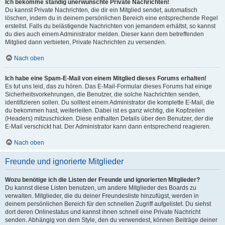
Ich bekomme ständig unerwünschte Private Nachrichten!
Du kannst Private Nachrichten, die dir ein Mitglied sendet, automatisch
löschen, indem du in deinem persönlichen Bereich eine entsprechende Regel
erstellst. Falls du belästigende Nachrichten von jemandem erhältst, so kannst
du dies auch einem Administrator melden. Dieser kann dem betreffenden
Mitglied dann verbieten, Private Nachrichten zu versenden.
Nach oben
Ich habe eine Spam-E-Mail von einem Mitglied dieses Forums erhalten!
Es tut uns leid, das zu hören. Das E-Mail-Formular dieses Forums hat einige
Sicherheitsvorkehrungen, die Benutzer, die solche Nachrichten senden,
identifizieren sollen. Du solltest einem Administrator die komplette E-Mail, die
du bekommen hast, weiterleiten. Dabei ist es ganz wichtig, die Kopfzeilen
(Headers) mitzuschicken. Diese enthalten Details über den Benutzer, der die
E-Mail verschickt hat. Der Administrator kann dann entsprechend reagieren.
Nach oben
Freunde und ignorierte Mitglieder
Wozu benötige ich die Listen der Freunde und ignorierten Mitglieder?
Du kannst diese Listen benutzen, um andere Mitglieder des Boards zu
verwalten. Mitglieder, die du deiner Freundesliste hinzufügst, werden in
deinem persönlichen Bereich für den schnellen Zugriff aufgelistet. Du siehst
dort deren Onlinestatus und kannst ihnen schnell eine Private Nachricht
senden. Abhängig von dem Style, den du verwendest, können Beiträge deiner