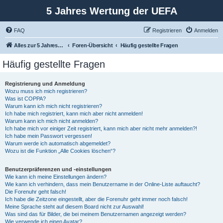
5 Jahres Wertung der UEFA
FAQ
Registrieren
Anmelden
Alles zur 5 Jahreswertung / Tabelle der UEFA mit vielen Statistiken.
Foren-Übersicht
Häufig gestellte Fragen
Häufig gestellte Fragen
Registrierung und Anmeldung
Wozu muss ich mich registrieren?
Was ist COPPA?
Warum kann ich mich nicht registrieren?
Ich habe mich registriert, kann mich aber nicht anmelden!
Warum kann ich mich nicht anmelden?
Ich habe mich vor einiger Zeit registriert, kann mich aber nicht mehr anmelden?!
Ich habe mein Passwort vergessen!
Warum werde ich automatisch abgemeldet?
Wozu ist die Funktion „Alle Cookies löschen“?
Benutzerpräferenzen und -einstellungen
Wie kann ich meine Einstellungen ändern?
Wie kann ich verhindern, dass mein Benutzername in der Online-Liste auftaucht?
Die Forenuhr geht falsch!
Ich habe die Zeitzone eingestellt, aber die Forenuhr geht immer noch falsch!
Meine Sprache steht auf diesem Board nicht zur Auswahl!
Was sind das für Bilder, die bei meinem Benutzernamen angezeigt werden?
Wie verwende ich einen Avatar?