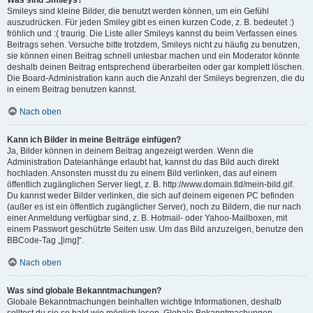
Was sind Smileys?
Smileys sind kleine Bilder, die benutzt werden können, um ein Gefühl
auszudrücken. Für jeden Smiley gibt es einen kurzen Code, z. B. bedeutet :)
fröhlich und :( traurig. Die Liste aller Smileys kannst du beim Verfassen eines
Beitrags sehen. Versuche bitte trotzdem, Smileys nicht zu häufig zu benutzen,
sie können einen Beitrag schnell unlesbar machen und ein Moderator könnte
deshalb deinen Beitrag entsprechend überarbeiten oder gar komplett löschen.
Die Board-Administration kann auch die Anzahl der Smileys begrenzen, die du
in einem Beitrag benutzen kannst.
Nach oben
Kann ich Bilder in meine Beiträge einfügen?
Ja, Bilder können in deinem Beitrag angezeigt werden. Wenn die
Administration Dateianhänge erlaubt hat, kannst du das Bild auch direkt
hochladen. Ansonsten musst du zu einem Bild verlinken, das auf einem
öffentlich zugänglichen Server liegt, z. B. http://www.domain.tld/mein-bild.gif.
Du kannst weder Bilder verlinken, die sich auf deinem eigenen PC befinden
(außer es ist ein öffentlich zugänglicher Server), noch zu Bildern, die nur nach
einer Anmeldung verfügbar sind, z. B. Hotmail- oder Yahoo-Mailboxen, mit
einem Passwort geschützte Seiten usw. Um das Bild anzuzeigen, benutze den
BBCode-Tag „[img]“.
Nach oben
Was sind globale Bekanntmachungen?
Globale Bekanntmachungen beinhalten wichtige Informationen, deshalb