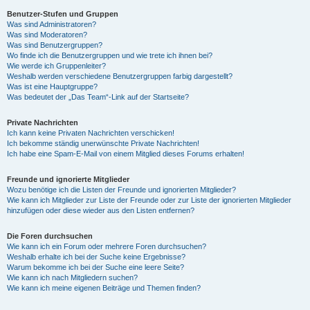
Benutzer-Stufen und Gruppen
Was sind Administratoren?
y
Was sind Moderatoren?
Was sind Benutzergruppen?
Wo finde ich die Benutzergruppen und wie trete ich ihnen bei?
Wie werde ich Gruppenleiter?
V
Weshalb werden verschiedene Benutzergruppen farbig dargestellt?
Was ist eine Hauptgruppe?
Was bedeutet der „Das Team“-Link auf der Startseite?
i
Private Nachrichten
Ich kann keine Privaten Nachrichten verschicken!
Ich bekomme ständig unerwünschte Private Nachrichten!
d
Ich habe eine Spam-E-Mail von einem Mitglied dieses Forums erhalten!
Freunde und ignorierte Mitglieder
Wozu benötige ich die Listen der Freunde und ignorierten Mitglieder?
e
Wie kann ich Mitglieder zur Liste der Freunde oder zur Liste der ignorierten Mitglieder
hinzufügen oder diese wieder aus den Listen entfernen?
o
Die Foren durchsuchen
Wie kann ich ein Forum oder mehrere Foren durchsuchen?
Weshalb erhalte ich bei der Suche keine Ergebnisse?
Warum bekomme ich bei der Suche eine leere Seite?
Wie kann ich nach Mitgliedern suchen?
Wie kann ich meine eigenen Beiträge und Themen finden?