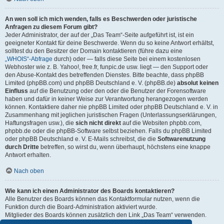
An wen soll ich mich wenden, falls es Beschwerden oder juristische
Anfragen zu diesem Forum gibt?
Jeder Administrator, der auf der „Das Team“-Seite aufgeführt ist, ist ein
geeigneter Kontakt für deine Beschwerde. Wenn du so keine Antwort erhältst,
solltest du den Besitzer der Domain kontaktieren (führe dazu eine
„WHOIS“-Abfrage
durch) oder — falls diese Seite bei einem kostenlosen
Webhoster wie z. B. Yahoo!, free.fr, funpic.de usw. liegt — den Support oder
den Abuse-Kontakt des betreffenden Dienstes. Bitte beachte, dass phpBB
Limited (phpBB.com) und phpBB Deutschland e. V. (phpBB.de)
absolut keinen
Einfluss
auf die Benutzung oder den oder die Benutzer der Forensoftware
haben und dafür in keiner Weise zur Verantwortung herangezogen werden
können. Kontaktiere daher nie phpBB Limited oder phpBB Deutschland e. V. in
Zusammenhang mit jeglichen juristischen Fragen (Unterlassungserklärungen,
Haftungsfragen usw.), die
sich nicht direkt
auf die Websiten phpbb.com,
phpbb.de oder die phpBB-Software selbst beziehen. Falls du phpBB Limited
oder phpBB Deutschland e. V. E-Mails schreibst, die die
Softwarenutzung
durch Dritte
betreffen, so wirst du, wenn überhaupt, höchstens eine knappe
Antwort erhalten.
Nach oben
Wie kann ich einen Administrator des Boards kontaktieren?
Alle Benutzer des Boards können das Kontaktformular nutzen, wenn die
Funktion durch die Board-Administration aktiviert wurde.
Mitglieder des Boards können zusätzlich den Link „Das Team“ verwenden.