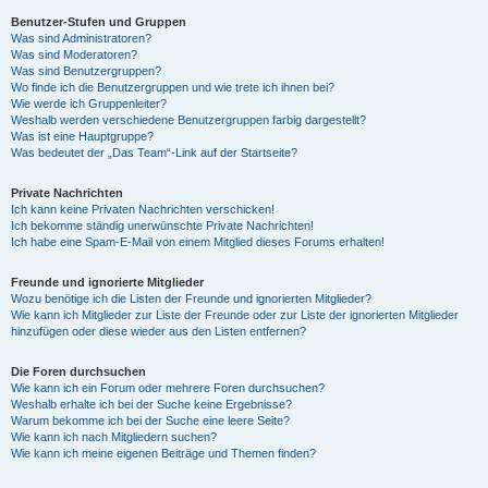
Benutzer-Stufen und Gruppen
Was sind Administratoren?
y
Was sind Moderatoren?
Was sind Benutzergruppen?
Wo finde ich die Benutzergruppen und wie trete ich ihnen bei?
Wie werde ich Gruppenleiter?
V
Weshalb werden verschiedene Benutzergruppen farbig dargestellt?
Was ist eine Hauptgruppe?
Was bedeutet der „Das Team“-Link auf der Startseite?
i
Private Nachrichten
Ich kann keine Privaten Nachrichten verschicken!
Ich bekomme ständig unerwünschte Private Nachrichten!
d
Ich habe eine Spam-E-Mail von einem Mitglied dieses Forums erhalten!
Freunde und ignorierte Mitglieder
Wozu benötige ich die Listen der Freunde und ignorierten Mitglieder?
e
Wie kann ich Mitglieder zur Liste der Freunde oder zur Liste der ignorierten Mitglieder
hinzufügen oder diese wieder aus den Listen entfernen?
o
Die Foren durchsuchen
Wie kann ich ein Forum oder mehrere Foren durchsuchen?
Weshalb erhalte ich bei der Suche keine Ergebnisse?
Warum bekomme ich bei der Suche eine leere Seite?
Wie kann ich nach Mitgliedern suchen?
Wie kann ich meine eigenen Beiträge und Themen finden?