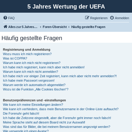
5 Jahres Wertung der UEFA
FAQ
Registrieren
Anmelden
Alles zur 5 Jahreswertung / Tabelle der UEFA mit vielen Statistiken.
Foren-Übersicht
Häufig gestellte Fragen
Häufig gestellte Fragen
Registrierung und Anmeldung
Wozu muss ich mich registrieren?
Was ist COPPA?
Warum kann ich mich nicht registrieren?
Ich habe mich registriert, kann mich aber nicht anmelden!
Warum kann ich mich nicht anmelden?
Ich habe mich vor einiger Zeit registriert, kann mich aber nicht mehr anmelden?!
Ich habe mein Passwort vergessen!
Warum werde ich automatisch abgemeldet?
Wozu ist die Funktion „Alle Cookies löschen“?
Benutzerpräferenzen und -einstellungen
Wie kann ich meine Einstellungen ändern?
Wie kann ich verhindern, dass mein Benutzername in der Online-Liste auftaucht?
Die Forenuhr geht falsch!
Ich habe die Zeitzone eingestellt, aber die Forenuhr geht immer noch falsch!
Meine Sprache steht auf diesem Board nicht zur Auswahl!
Was sind das für Bilder, die bei meinem Benutzernamen angezeigt werden?
Wie verwende ich einen Avatar?