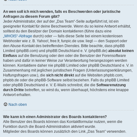
An wen soll ich mich wenden, falls es Beschwerden oder juristische
Anfragen zu diesem Forum gibt?
Jeder Administrator, der auf der „Das Team“-Seite aufgeführt ist, ist ein
geeigneter Kontakt für deine Beschwerde. Wenn du so keine Antwort erhältst,
solltest du den Besitzer der Domain kontaktieren (führe dazu eine
„WHOIS“-Abfrage
durch) oder — falls diese Seite bei einem kostenlosen
Webhoster wie z. B. Yahoo!, free.fr, funpic.de usw. liegt — den Support oder
den Abuse-Kontakt des betreffenden Dienstes. Bitte beachte, dass phpBB
Limited (phpBB.com) und phpBB Deutschland e. V. (phpBB.de)
absolut keinen
Einfluss
auf die Benutzung oder den oder die Benutzer der Forensoftware
haben und dafür in keiner Weise zur Verantwortung herangezogen werden
können. Kontaktiere daher nie phpBB Limited oder phpBB Deutschland e. V. in
Zusammenhang mit jeglichen juristischen Fragen (Unterlassungserklärungen,
Haftungsfragen usw.), die
sich nicht direkt
auf die Websiten phpbb.com,
phpbb.de oder die phpBB-Software selbst beziehen. Falls du phpBB Limited
oder phpBB Deutschland e. V. E-Mails schreibst, die die
Softwarenutzung
durch Dritte
betreffen, so wirst du, wenn überhaupt, höchstens eine knappe
Antwort erhalten.
Nach oben
Wie kann ich einen Administrator des Boards kontaktieren?
Alle Benutzer des Boards können das Kontaktformular nutzen, wenn die
Funktion durch die Board-Administration aktiviert wurde.
Mitglieder des Boards können zusätzlich den Link „Das Team“ verwenden.