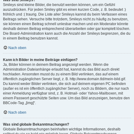
Was sind Smileys?
Smileys sind kleine Bilder, die benutzt werden können, um ein Gefühl
auszudrücken. Für jeden Smiley gibt es einen kurzen Code, z. B. bedeutet :)
fröhlich und :( traurig. Die Liste aller Smileys kannst du beim Verfassen eines
Beitrags sehen. Versuche bitte trotzdem, Smileys nicht zu häufig zu benutzen,
sie können einen Beitrag schnell unlesbar machen und ein Moderator könnte
deshalb deinen Beitrag entsprechend überarbeiten oder gar komplett löschen.
Die Board-Administration kann auch die Anzahl der Smileys begrenzen, die du
in einem Beitrag benutzen kannst.
Nach oben
Kann ich Bilder in meine Beiträge einfügen?
Ja, Bilder können in deinem Beitrag angezeigt werden. Wenn die
Administration Dateianhänge erlaubt hat, kannst du das Bild auch direkt
hochladen. Ansonsten musst du zu einem Bild verlinken, das auf einem
öffentlich zugänglichen Server liegt, z. B. http://www.domain.tld/mein-bild.gif.
Du kannst weder Bilder verlinken, die sich auf deinem eigenen PC befinden
(außer es ist ein öffentlich zugänglicher Server), noch zu Bildern, die nur nach
einer Anmeldung verfügbar sind, z. B. Hotmail- oder Yahoo-Mailboxen, mit
einem Passwort geschützte Seiten usw. Um das Bild anzuzeigen, benutze den
BBCode-Tag „[img]“.
Nach oben
Was sind globale Bekanntmachungen?
Globale Bekanntmachungen beinhalten wichtige Informationen, deshalb