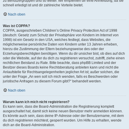
zu Benutzergruppen und so weiter. Wir empfehlen dir eine Anmeldung, da sie
schnell erledigt ist und dir zahlreiche Vorteile bietet.
Nach oben
Was ist COPPA?
COPPA, ausgeschrieben Children’s Online Privacy Protection Act of 1998
(deutsch: Gesetz zum Schutz der Privatsphäre von Kindern im Internet von
1998) ist ein Gesetz in den USA, welches festlegt, dass Websites, die
möglicherweise persönliche Daten von Kindern unter 13 Jahren erheben,
hierzu die Zustimmung der Eltern beziehungsweise des oder der
Erziehungsberechtigten benötigen. Wenn du dir unsicher bist, ob dies auf dich
oder die Website, auf der du dich zu registrieren versuchst, zutrifft, ziehe einen
rechtlichen Beistand zu Rate. Bitte beachte, dass phpBB Limited und der
Besitzer dieses Boards keine Rechtsberatung anbieten kann und nicht die
Anlaufstelle für Rechtsangelegenheiten jeglicher Art ist; außer solchen, die
unter der Frage „An wen soll ich mich wenden, falls es Beschwerden oder
juristische Anfragen zu diesem Forum gibt?“ behandelt werden.
Nach oben
Warum kann ich mich nicht registrieren?
Es kann sein, dass die Board-Administration die Registrierung komplett
ausgeschaltet hat, damit sich keine neuen Benutzer mehr anmelden können.
Es könnte auch sein, dass deine IP-Adresse oder der Benutzername, mit dem
du dich registrieren möchtest, gesperrt wurden. Um Hilfe zu erhalten, wende
dich an die Board-Administration.