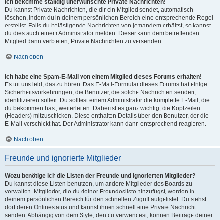
Ich bekomme ständig unerwünschte Private Nachrichten!
Du kannst Private Nachrichten, die dir ein Mitglied sendet, automatisch
löschen, indem du in deinem persönlichen Bereich eine entsprechende Regel
erstellst. Falls du belästigende Nachrichten von jemandem erhältst, so kannst
du dies auch einem Administrator melden. Dieser kann dem betreffenden
Mitglied dann verbieten, Private Nachrichten zu versenden.
Nach oben
Ich habe eine Spam-E-Mail von einem Mitglied dieses Forums erhalten!
Es tut uns leid, das zu hören. Das E-Mail-Formular dieses Forums hat einige
Sicherheitsvorkehrungen, die Benutzer, die solche Nachrichten senden,
identifizieren sollen. Du solltest einem Administrator die komplette E-Mail, die
du bekommen hast, weiterleiten. Dabei ist es ganz wichtig, die Kopfzeilen
(Headers) mitzuschicken. Diese enthalten Details über den Benutzer, der die
E-Mail verschickt hat. Der Administrator kann dann entsprechend reagieren.
Nach oben
Freunde und ignorierte Mitglieder
Wozu benötige ich die Listen der Freunde und ignorierten Mitglieder?
Du kannst diese Listen benutzen, um andere Mitglieder des Boards zu
verwalten. Mitglieder, die du deiner Freundesliste hinzufügst, werden in
deinem persönlichen Bereich für den schnellen Zugriff aufgelistet. Du siehst
dort deren Onlinestatus und kannst ihnen schnell eine Private Nachricht
senden. Abhängig von dem Style, den du verwendest, können Beiträge deiner