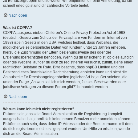
zu Benutzergruppen und so weiter. Wir empfehlen dir eine Anmeldung, da sie
schnell erledigt ist und dir zahlreiche Vorteile bietet.
Nach oben
Was ist COPPA?
COPPA, ausgeschrieben Children’s Online Privacy Protection Act of 1998
(deutsch: Gesetz zum Schutz der Privatsphäre von Kindern im Internet von
1998) ist ein Gesetz in den USA, welches festlegt, dass Websites, die
möglicherweise persönliche Daten von Kindern unter 13 Jahren erheben,
hierzu die Zustimmung der Eltern beziehungsweise des oder der
Erziehungsberechtigten benötigen. Wenn du dir unsicher bist, ob dies auf dich
oder die Website, auf der du dich zu registrieren versuchst, zutrifft, ziehe einen
rechtlichen Beistand zu Rate. Bitte beachte, dass phpBB Limited und der
Besitzer dieses Boards keine Rechtsberatung anbieten kann und nicht die
Anlaufstelle für Rechtsangelegenheiten jeglicher Art ist; außer solchen, die
unter der Frage „An wen soll ich mich wenden, falls es Beschwerden oder
juristische Anfragen zu diesem Forum gibt?“ behandelt werden.
Nach oben
Warum kann ich mich nicht registrieren?
Es kann sein, dass die Board-Administration die Registrierung komplett
ausgeschaltet hat, damit sich keine neuen Benutzer mehr anmelden können.
Es könnte auch sein, dass deine IP-Adresse oder der Benutzername, mit dem
du dich registrieren möchtest, gesperrt wurden. Um Hilfe zu erhalten, wende
dich an die Board-Administration.