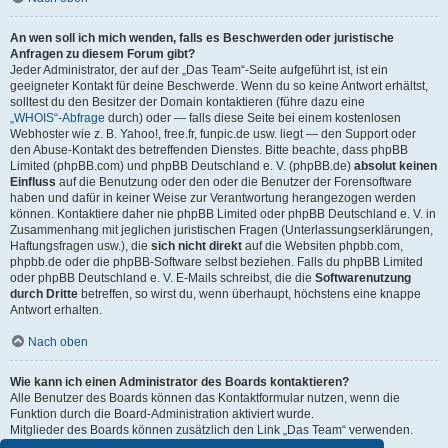
An wen soll ich mich wenden, falls es Beschwerden oder juristische
Anfragen zu diesem Forum gibt?
Jeder Administrator, der auf der „Das Team“-Seite aufgeführt ist, ist ein
geeigneter Kontakt für deine Beschwerde. Wenn du so keine Antwort erhältst,
solltest du den Besitzer der Domain kontaktieren (führe dazu eine
„WHOIS“-Abfrage
durch) oder — falls diese Seite bei einem kostenlosen
Webhoster wie z. B. Yahoo!, free.fr, funpic.de usw. liegt — den Support oder
den Abuse-Kontakt des betreffenden Dienstes. Bitte beachte, dass phpBB
Limited (phpBB.com) und phpBB Deutschland e. V. (phpBB.de)
absolut keinen
Einfluss
auf die Benutzung oder den oder die Benutzer der Forensoftware
haben und dafür in keiner Weise zur Verantwortung herangezogen werden
können. Kontaktiere daher nie phpBB Limited oder phpBB Deutschland e. V. in
Zusammenhang mit jeglichen juristischen Fragen (Unterlassungserklärungen,
Haftungsfragen usw.), die
sich nicht direkt
auf die Websiten phpbb.com,
phpbb.de oder die phpBB-Software selbst beziehen. Falls du phpBB Limited
oder phpBB Deutschland e. V. E-Mails schreibst, die die
Softwarenutzung
durch Dritte
betreffen, so wirst du, wenn überhaupt, höchstens eine knappe
Antwort erhalten.
Nach oben
Wie kann ich einen Administrator des Boards kontaktieren?
Alle Benutzer des Boards können das Kontaktformular nutzen, wenn die
Funktion durch die Board-Administration aktiviert wurde.
Mitglieder des Boards können zusätzlich den Link „Das Team“ verwenden.