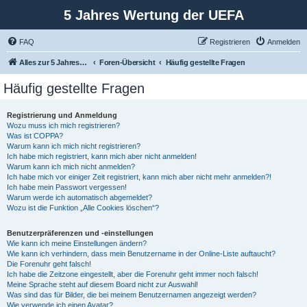
5 Jahres Wertung der UEFA
FAQ
Registrieren
Anmelden
Alles zur 5 Jahreswertung / Tabelle der UEFA mit vielen Statistiken.
Foren-Übersicht
Häufig gestellte Fragen
Häufig gestellte Fragen
Registrierung und Anmeldung
Wozu muss ich mich registrieren?
Was ist COPPA?
Warum kann ich mich nicht registrieren?
Ich habe mich registriert, kann mich aber nicht anmelden!
Warum kann ich mich nicht anmelden?
Ich habe mich vor einiger Zeit registriert, kann mich aber nicht mehr anmelden?!
Ich habe mein Passwort vergessen!
Warum werde ich automatisch abgemeldet?
Wozu ist die Funktion „Alle Cookies löschen“?
Benutzerpräferenzen und -einstellungen
Wie kann ich meine Einstellungen ändern?
Wie kann ich verhindern, dass mein Benutzername in der Online-Liste auftaucht?
Die Forenuhr geht falsch!
Ich habe die Zeitzone eingestellt, aber die Forenuhr geht immer noch falsch!
Meine Sprache steht auf diesem Board nicht zur Auswahl!
Was sind das für Bilder, die bei meinem Benutzernamen angezeigt werden?
Wie verwende ich einen Avatar?