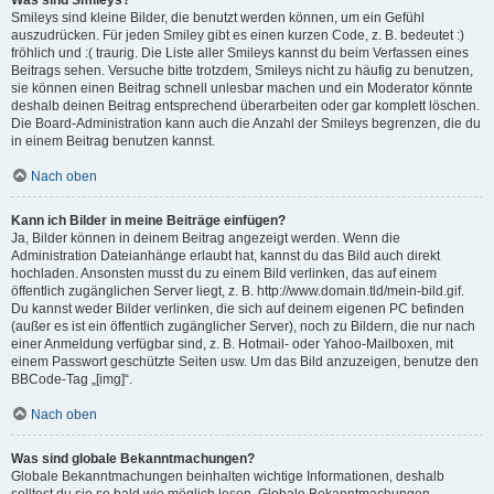
Was sind Smileys?
Smileys sind kleine Bilder, die benutzt werden können, um ein Gefühl
auszudrücken. Für jeden Smiley gibt es einen kurzen Code, z. B. bedeutet :)
fröhlich und :( traurig. Die Liste aller Smileys kannst du beim Verfassen eines
Beitrags sehen. Versuche bitte trotzdem, Smileys nicht zu häufig zu benutzen,
sie können einen Beitrag schnell unlesbar machen und ein Moderator könnte
deshalb deinen Beitrag entsprechend überarbeiten oder gar komplett löschen.
Die Board-Administration kann auch die Anzahl der Smileys begrenzen, die du
in einem Beitrag benutzen kannst.
Nach oben
Kann ich Bilder in meine Beiträge einfügen?
Ja, Bilder können in deinem Beitrag angezeigt werden. Wenn die
Administration Dateianhänge erlaubt hat, kannst du das Bild auch direkt
hochladen. Ansonsten musst du zu einem Bild verlinken, das auf einem
öffentlich zugänglichen Server liegt, z. B. http://www.domain.tld/mein-bild.gif.
Du kannst weder Bilder verlinken, die sich auf deinem eigenen PC befinden
(außer es ist ein öffentlich zugänglicher Server), noch zu Bildern, die nur nach
einer Anmeldung verfügbar sind, z. B. Hotmail- oder Yahoo-Mailboxen, mit
einem Passwort geschützte Seiten usw. Um das Bild anzuzeigen, benutze den
BBCode-Tag „[img]“.
Nach oben
Was sind globale Bekanntmachungen?
Globale Bekanntmachungen beinhalten wichtige Informationen, deshalb