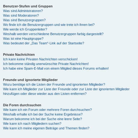
Benutzer-Stufen und Gruppen
Was sind Administratoren?
y
Was sind Moderatoren?
Was sind Benutzergruppen?
Wo finde ich die Benutzergruppen und wie trete ich ihnen bei?
Wie werde ich Gruppenleiter?
V
Weshalb werden verschiedene Benutzergruppen farbig dargestellt?
Was ist eine Hauptgruppe?
Was bedeutet der „Das Team“-Link auf der Startseite?
i
Private Nachrichten
Ich kann keine Privaten Nachrichten verschicken!
Ich bekomme ständig unerwünschte Private Nachrichten!
d
Ich habe eine Spam-E-Mail von einem Mitglied dieses Forums erhalten!
Freunde und ignorierte Mitglieder
Wozu benötige ich die Listen der Freunde und ignorierten Mitglieder?
e
Wie kann ich Mitglieder zur Liste der Freunde oder zur Liste der ignorierten Mitglieder
hinzufügen oder diese wieder aus den Listen entfernen?
o
Die Foren durchsuchen
Wie kann ich ein Forum oder mehrere Foren durchsuchen?
Weshalb erhalte ich bei der Suche keine Ergebnisse?
Warum bekomme ich bei der Suche eine leere Seite?
Wie kann ich nach Mitgliedern suchen?
Wie kann ich meine eigenen Beiträge und Themen finden?