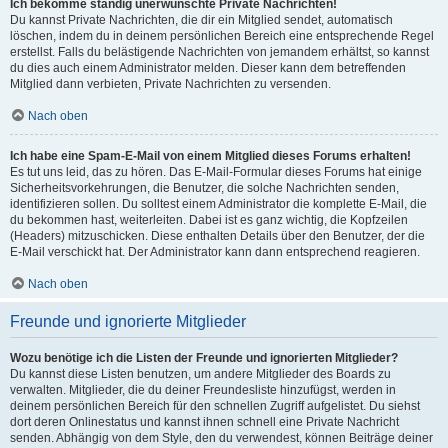
Ich bekomme ständig unerwünschte Private Nachrichten!
Du kannst Private Nachrichten, die dir ein Mitglied sendet, automatisch
löschen, indem du in deinem persönlichen Bereich eine entsprechende Regel
erstellst. Falls du belästigende Nachrichten von jemandem erhältst, so kannst
du dies auch einem Administrator melden. Dieser kann dem betreffenden
Mitglied dann verbieten, Private Nachrichten zu versenden.
Nach oben
Ich habe eine Spam-E-Mail von einem Mitglied dieses Forums erhalten!
Es tut uns leid, das zu hören. Das E-Mail-Formular dieses Forums hat einige
Sicherheitsvorkehrungen, die Benutzer, die solche Nachrichten senden,
identifizieren sollen. Du solltest einem Administrator die komplette E-Mail, die
du bekommen hast, weiterleiten. Dabei ist es ganz wichtig, die Kopfzeilen
(Headers) mitzuschicken. Diese enthalten Details über den Benutzer, der die
E-Mail verschickt hat. Der Administrator kann dann entsprechend reagieren.
Nach oben
Freunde und ignorierte Mitglieder
Wozu benötige ich die Listen der Freunde und ignorierten Mitglieder?
Du kannst diese Listen benutzen, um andere Mitglieder des Boards zu
verwalten. Mitglieder, die du deiner Freundesliste hinzufügst, werden in
deinem persönlichen Bereich für den schnellen Zugriff aufgelistet. Du siehst
dort deren Onlinestatus und kannst ihnen schnell eine Private Nachricht
senden. Abhängig von dem Style, den du verwendest, können Beiträge deiner