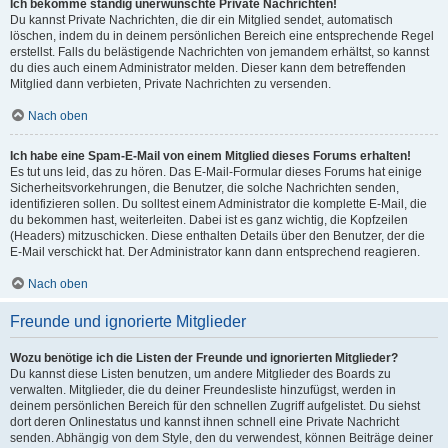
Ich bekomme ständig unerwünschte Private Nachrichten!
Du kannst Private Nachrichten, die dir ein Mitglied sendet, automatisch
löschen, indem du in deinem persönlichen Bereich eine entsprechende Regel
erstellst. Falls du belästigende Nachrichten von jemandem erhältst, so kannst
du dies auch einem Administrator melden. Dieser kann dem betreffenden
Mitglied dann verbieten, Private Nachrichten zu versenden.
Nach oben
Ich habe eine Spam-E-Mail von einem Mitglied dieses Forums erhalten!
Es tut uns leid, das zu hören. Das E-Mail-Formular dieses Forums hat einige
Sicherheitsvorkehrungen, die Benutzer, die solche Nachrichten senden,
identifizieren sollen. Du solltest einem Administrator die komplette E-Mail, die
du bekommen hast, weiterleiten. Dabei ist es ganz wichtig, die Kopfzeilen
(Headers) mitzuschicken. Diese enthalten Details über den Benutzer, der die
E-Mail verschickt hat. Der Administrator kann dann entsprechend reagieren.
Nach oben
Freunde und ignorierte Mitglieder
Wozu benötige ich die Listen der Freunde und ignorierten Mitglieder?
Du kannst diese Listen benutzen, um andere Mitglieder des Boards zu
verwalten. Mitglieder, die du deiner Freundesliste hinzufügst, werden in
deinem persönlichen Bereich für den schnellen Zugriff aufgelistet. Du siehst
dort deren Onlinestatus und kannst ihnen schnell eine Private Nachricht
senden. Abhängig von dem Style, den du verwendest, können Beiträge deiner