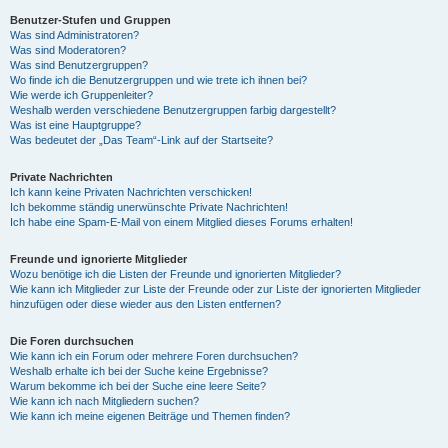
Benutzer-Stufen und Gruppen
Was sind Administratoren?
y
Was sind Moderatoren?
Was sind Benutzergruppen?
Wo finde ich die Benutzergruppen und wie trete ich ihnen bei?
Wie werde ich Gruppenleiter?
V
Weshalb werden verschiedene Benutzergruppen farbig dargestellt?
Was ist eine Hauptgruppe?
Was bedeutet der „Das Team“-Link auf der Startseite?
i
Private Nachrichten
Ich kann keine Privaten Nachrichten verschicken!
Ich bekomme ständig unerwünschte Private Nachrichten!
d
Ich habe eine Spam-E-Mail von einem Mitglied dieses Forums erhalten!
Freunde und ignorierte Mitglieder
Wozu benötige ich die Listen der Freunde und ignorierten Mitglieder?
e
Wie kann ich Mitglieder zur Liste der Freunde oder zur Liste der ignorierten Mitglieder
hinzufügen oder diese wieder aus den Listen entfernen?
o
Die Foren durchsuchen
Wie kann ich ein Forum oder mehrere Foren durchsuchen?
Weshalb erhalte ich bei der Suche keine Ergebnisse?
Warum bekomme ich bei der Suche eine leere Seite?
Wie kann ich nach Mitgliedern suchen?
Wie kann ich meine eigenen Beiträge und Themen finden?