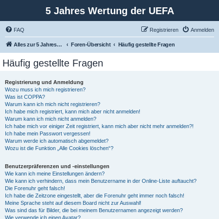
5 Jahres Wertung der UEFA
FAQ
Registrieren
Anmelden
Alles zur 5 Jahreswertung / Tabelle der UEFA mit vielen Statistiken.
Foren-Übersicht
Häufig gestellte Fragen
Häufig gestellte Fragen
Registrierung und Anmeldung
Wozu muss ich mich registrieren?
Was ist COPPA?
Warum kann ich mich nicht registrieren?
Ich habe mich registriert, kann mich aber nicht anmelden!
Warum kann ich mich nicht anmelden?
Ich habe mich vor einiger Zeit registriert, kann mich aber nicht mehr anmelden?!
Ich habe mein Passwort vergessen!
Warum werde ich automatisch abgemeldet?
Wozu ist die Funktion „Alle Cookies löschen“?
Benutzerpräferenzen und -einstellungen
Wie kann ich meine Einstellungen ändern?
Wie kann ich verhindern, dass mein Benutzername in der Online-Liste auftaucht?
Die Forenuhr geht falsch!
Ich habe die Zeitzone eingestellt, aber die Forenuhr geht immer noch falsch!
Meine Sprache steht auf diesem Board nicht zur Auswahl!
Was sind das für Bilder, die bei meinem Benutzernamen angezeigt werden?
Wie verwende ich einen Avatar?