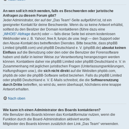
An wen soll ich mich wenden, falls es Beschwerden oder juristische
Anfragen zu diesem Forum gibt?
Jeder Administrator, der auf der „Das Team“-Seite aufgeführt ist, ist ein
geeigneter Kontakt für deine Beschwerde. Wenn du so keine Antwort erhältst,
solltest du den Besitzer der Domain kontaktieren (führe dazu eine
„WHOIS“-Abfrage
durch) oder — falls diese Seite bei einem kostenlosen
Webhoster wie z. B. Yahoo!, free.fr, funpic.de usw. liegt — den Support oder
den Abuse-Kontakt des betreffenden Dienstes. Bitte beachte, dass phpBB
Limited (phpBB.com) und phpBB Deutschland e. V. (phpBB.de)
absolut keinen
Einfluss
auf die Benutzung oder den oder die Benutzer der Forensoftware
haben und dafür in keiner Weise zur Verantwortung herangezogen werden
können. Kontaktiere daher nie phpBB Limited oder phpBB Deutschland e. V. in
Zusammenhang mit jeglichen juristischen Fragen (Unterlassungserklärungen,
Haftungsfragen usw.), die
sich nicht direkt
auf die Websiten phpbb.com,
phpbb.de oder die phpBB-Software selbst beziehen. Falls du phpBB Limited
oder phpBB Deutschland e. V. E-Mails schreibst, die die
Softwarenutzung
durch Dritte
betreffen, so wirst du, wenn überhaupt, höchstens eine knappe
Antwort erhalten.
Nach oben
Wie kann ich einen Administrator des Boards kontaktieren?
Alle Benutzer des Boards können das Kontaktformular nutzen, wenn die
Funktion durch die Board-Administration aktiviert wurde.
Mitglieder des Boards können zusätzlich den Link „Das Team“ verwenden.