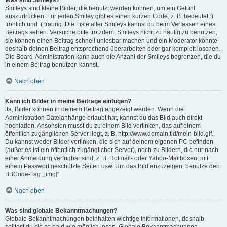
Was sind Smileys?
Smileys sind kleine Bilder, die benutzt werden können, um ein Gefühl
auszudrücken. Für jeden Smiley gibt es einen kurzen Code, z. B. bedeutet :)
fröhlich und :( traurig. Die Liste aller Smileys kannst du beim Verfassen eines
Beitrags sehen. Versuche bitte trotzdem, Smileys nicht zu häufig zu benutzen,
sie können einen Beitrag schnell unlesbar machen und ein Moderator könnte
deshalb deinen Beitrag entsprechend überarbeiten oder gar komplett löschen.
Die Board-Administration kann auch die Anzahl der Smileys begrenzen, die du
in einem Beitrag benutzen kannst.
Nach oben
Kann ich Bilder in meine Beiträge einfügen?
Ja, Bilder können in deinem Beitrag angezeigt werden. Wenn die
Administration Dateianhänge erlaubt hat, kannst du das Bild auch direkt
hochladen. Ansonsten musst du zu einem Bild verlinken, das auf einem
öffentlich zugänglichen Server liegt, z. B. http://www.domain.tld/mein-bild.gif.
Du kannst weder Bilder verlinken, die sich auf deinem eigenen PC befinden
(außer es ist ein öffentlich zugänglicher Server), noch zu Bildern, die nur nach
einer Anmeldung verfügbar sind, z. B. Hotmail- oder Yahoo-Mailboxen, mit
einem Passwort geschützte Seiten usw. Um das Bild anzuzeigen, benutze den
BBCode-Tag „[img]“.
Nach oben
Was sind globale Bekanntmachungen?
Globale Bekanntmachungen beinhalten wichtige Informationen, deshalb