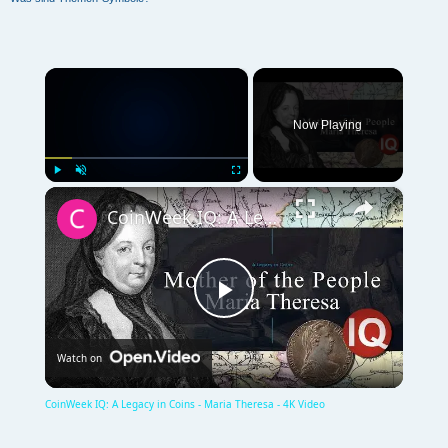
×
Now Playing
×
Play
Unmute
Fullscreen
CoinWeek IQ: A Legacy in Coins - Maria Theresa - 4K Video
P
Watch on
l
CoinWeek IQ: A Legacy in Coins - Maria Theresa - 4K Video
a