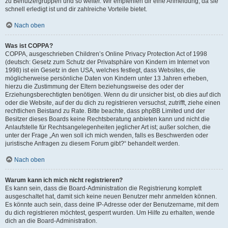
zu Benutzergruppen und so weiter. Wir empfehlen dir eine Anmeldung, da sie
schnell erledigt ist und dir zahlreiche Vorteile bietet.
Nach oben
Was ist COPPA?
COPPA, ausgeschrieben Children’s Online Privacy Protection Act of 1998
(deutsch: Gesetz zum Schutz der Privatsphäre von Kindern im Internet von
1998) ist ein Gesetz in den USA, welches festlegt, dass Websites, die
möglicherweise persönliche Daten von Kindern unter 13 Jahren erheben,
hierzu die Zustimmung der Eltern beziehungsweise des oder der
Erziehungsberechtigten benötigen. Wenn du dir unsicher bist, ob dies auf dich
oder die Website, auf der du dich zu registrieren versuchst, zutrifft, ziehe einen
rechtlichen Beistand zu Rate. Bitte beachte, dass phpBB Limited und der
Besitzer dieses Boards keine Rechtsberatung anbieten kann und nicht die
Anlaufstelle für Rechtsangelegenheiten jeglicher Art ist; außer solchen, die
unter der Frage „An wen soll ich mich wenden, falls es Beschwerden oder
juristische Anfragen zu diesem Forum gibt?“ behandelt werden.
Nach oben
Warum kann ich mich nicht registrieren?
Es kann sein, dass die Board-Administration die Registrierung komplett
ausgeschaltet hat, damit sich keine neuen Benutzer mehr anmelden können.
Es könnte auch sein, dass deine IP-Adresse oder der Benutzername, mit dem
du dich registrieren möchtest, gesperrt wurden. Um Hilfe zu erhalten, wende
dich an die Board-Administration.