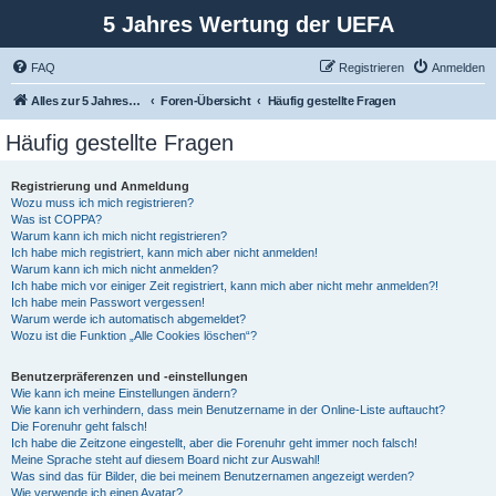
5 Jahres Wertung der UEFA
FAQ
Registrieren
Anmelden
Alles zur 5 Jahreswertung / Tabelle der UEFA mit vielen Statistiken.
Foren-Übersicht
Häufig gestellte Fragen
Häufig gestellte Fragen
Registrierung und Anmeldung
Wozu muss ich mich registrieren?
Was ist COPPA?
Warum kann ich mich nicht registrieren?
Ich habe mich registriert, kann mich aber nicht anmelden!
Warum kann ich mich nicht anmelden?
Ich habe mich vor einiger Zeit registriert, kann mich aber nicht mehr anmelden?!
Ich habe mein Passwort vergessen!
Warum werde ich automatisch abgemeldet?
Wozu ist die Funktion „Alle Cookies löschen“?
Benutzerpräferenzen und -einstellungen
Wie kann ich meine Einstellungen ändern?
Wie kann ich verhindern, dass mein Benutzername in der Online-Liste auftaucht?
Die Forenuhr geht falsch!
Ich habe die Zeitzone eingestellt, aber die Forenuhr geht immer noch falsch!
Meine Sprache steht auf diesem Board nicht zur Auswahl!
Was sind das für Bilder, die bei meinem Benutzernamen angezeigt werden?
Wie verwende ich einen Avatar?