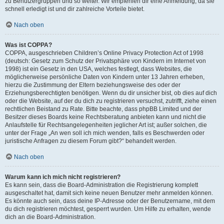
zu Benutzergruppen und so weiter. Wir empfehlen dir eine Anmeldung, da sie
schnell erledigt ist und dir zahlreiche Vorteile bietet.
Nach oben
Was ist COPPA?
COPPA, ausgeschrieben Children’s Online Privacy Protection Act of 1998
(deutsch: Gesetz zum Schutz der Privatsphäre von Kindern im Internet von
1998) ist ein Gesetz in den USA, welches festlegt, dass Websites, die
möglicherweise persönliche Daten von Kindern unter 13 Jahren erheben,
hierzu die Zustimmung der Eltern beziehungsweise des oder der
Erziehungsberechtigten benötigen. Wenn du dir unsicher bist, ob dies auf dich
oder die Website, auf der du dich zu registrieren versuchst, zutrifft, ziehe einen
rechtlichen Beistand zu Rate. Bitte beachte, dass phpBB Limited und der
Besitzer dieses Boards keine Rechtsberatung anbieten kann und nicht die
Anlaufstelle für Rechtsangelegenheiten jeglicher Art ist; außer solchen, die
unter der Frage „An wen soll ich mich wenden, falls es Beschwerden oder
juristische Anfragen zu diesem Forum gibt?“ behandelt werden.
Nach oben
Warum kann ich mich nicht registrieren?
Es kann sein, dass die Board-Administration die Registrierung komplett
ausgeschaltet hat, damit sich keine neuen Benutzer mehr anmelden können.
Es könnte auch sein, dass deine IP-Adresse oder der Benutzername, mit dem
du dich registrieren möchtest, gesperrt wurden. Um Hilfe zu erhalten, wende
dich an die Board-Administration.