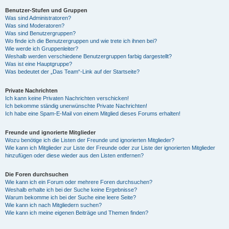
Benutzer-Stufen und Gruppen
Was sind Administratoren?
y
Was sind Moderatoren?
Was sind Benutzergruppen?
Wo finde ich die Benutzergruppen und wie trete ich ihnen bei?
Wie werde ich Gruppenleiter?
V
Weshalb werden verschiedene Benutzergruppen farbig dargestellt?
Was ist eine Hauptgruppe?
Was bedeutet der „Das Team“-Link auf der Startseite?
i
Private Nachrichten
Ich kann keine Privaten Nachrichten verschicken!
Ich bekomme ständig unerwünschte Private Nachrichten!
d
Ich habe eine Spam-E-Mail von einem Mitglied dieses Forums erhalten!
Freunde und ignorierte Mitglieder
Wozu benötige ich die Listen der Freunde und ignorierten Mitglieder?
e
Wie kann ich Mitglieder zur Liste der Freunde oder zur Liste der ignorierten Mitglieder
hinzufügen oder diese wieder aus den Listen entfernen?
o
Die Foren durchsuchen
Wie kann ich ein Forum oder mehrere Foren durchsuchen?
Weshalb erhalte ich bei der Suche keine Ergebnisse?
Warum bekomme ich bei der Suche eine leere Seite?
Wie kann ich nach Mitgliedern suchen?
Wie kann ich meine eigenen Beiträge und Themen finden?