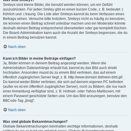
Was sind Smileys?
Smileys sind kleine Bilder, die benutzt werden können, um ein Gefühl
auszudrücken. Für jeden Smiley gibt es einen kurzen Code, z. B. bedeutet :)
fröhlich und :( traurig. Die Liste aller Smileys kannst du beim Verfassen eines
Beitrags sehen. Versuche bitte trotzdem, Smileys nicht zu häufig zu benutzen,
sie können einen Beitrag schnell unlesbar machen und ein Moderator könnte
deshalb deinen Beitrag entsprechend überarbeiten oder gar komplett löschen.
Die Board-Administration kann auch die Anzahl der Smileys begrenzen, die du
in einem Beitrag benutzen kannst.
Nach oben
Kann ich Bilder in meine Beiträge einfügen?
Ja, Bilder können in deinem Beitrag angezeigt werden. Wenn die
Administration Dateianhänge erlaubt hat, kannst du das Bild auch direkt
hochladen. Ansonsten musst du zu einem Bild verlinken, das auf einem
öffentlich zugänglichen Server liegt, z. B. http://www.domain.tld/mein-bild.gif.
Du kannst weder Bilder verlinken, die sich auf deinem eigenen PC befinden
(außer es ist ein öffentlich zugänglicher Server), noch zu Bildern, die nur nach
einer Anmeldung verfügbar sind, z. B. Hotmail- oder Yahoo-Mailboxen, mit
einem Passwort geschützte Seiten usw. Um das Bild anzuzeigen, benutze den
BBCode-Tag „[img]“.
Nach oben
Was sind globale Bekanntmachungen?
Globale Bekanntmachungen beinhalten wichtige Informationen, deshalb