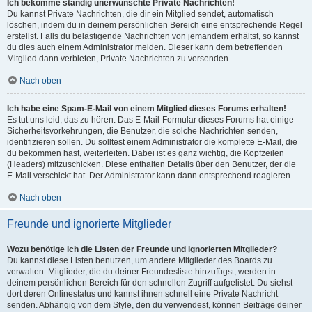
Ich bekomme ständig unerwünschte Private Nachrichten!
Du kannst Private Nachrichten, die dir ein Mitglied sendet, automatisch
löschen, indem du in deinem persönlichen Bereich eine entsprechende Regel
erstellst. Falls du belästigende Nachrichten von jemandem erhältst, so kannst
du dies auch einem Administrator melden. Dieser kann dem betreffenden
Mitglied dann verbieten, Private Nachrichten zu versenden.
Nach oben
Ich habe eine Spam-E-Mail von einem Mitglied dieses Forums erhalten!
Es tut uns leid, das zu hören. Das E-Mail-Formular dieses Forums hat einige
Sicherheitsvorkehrungen, die Benutzer, die solche Nachrichten senden,
identifizieren sollen. Du solltest einem Administrator die komplette E-Mail, die
du bekommen hast, weiterleiten. Dabei ist es ganz wichtig, die Kopfzeilen
(Headers) mitzuschicken. Diese enthalten Details über den Benutzer, der die
E-Mail verschickt hat. Der Administrator kann dann entsprechend reagieren.
Nach oben
Freunde und ignorierte Mitglieder
Wozu benötige ich die Listen der Freunde und ignorierten Mitglieder?
Du kannst diese Listen benutzen, um andere Mitglieder des Boards zu
verwalten. Mitglieder, die du deiner Freundesliste hinzufügst, werden in
deinem persönlichen Bereich für den schnellen Zugriff aufgelistet. Du siehst
dort deren Onlinestatus und kannst ihnen schnell eine Private Nachricht
senden. Abhängig von dem Style, den du verwendest, können Beiträge deiner