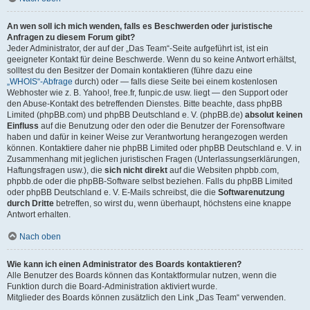
An wen soll ich mich wenden, falls es Beschwerden oder juristische
Anfragen zu diesem Forum gibt?
Jeder Administrator, der auf der „Das Team“-Seite aufgeführt ist, ist ein
geeigneter Kontakt für deine Beschwerde. Wenn du so keine Antwort erhältst,
solltest du den Besitzer der Domain kontaktieren (führe dazu eine
„WHOIS“-Abfrage
durch) oder — falls diese Seite bei einem kostenlosen
Webhoster wie z. B. Yahoo!, free.fr, funpic.de usw. liegt — den Support oder
den Abuse-Kontakt des betreffenden Dienstes. Bitte beachte, dass phpBB
Limited (phpBB.com) und phpBB Deutschland e. V. (phpBB.de)
absolut keinen
Einfluss
auf die Benutzung oder den oder die Benutzer der Forensoftware
haben und dafür in keiner Weise zur Verantwortung herangezogen werden
können. Kontaktiere daher nie phpBB Limited oder phpBB Deutschland e. V. in
Zusammenhang mit jeglichen juristischen Fragen (Unterlassungserklärungen,
Haftungsfragen usw.), die
sich nicht direkt
auf die Websiten phpbb.com,
phpbb.de oder die phpBB-Software selbst beziehen. Falls du phpBB Limited
oder phpBB Deutschland e. V. E-Mails schreibst, die die
Softwarenutzung
durch Dritte
betreffen, so wirst du, wenn überhaupt, höchstens eine knappe
Antwort erhalten.
Nach oben
Wie kann ich einen Administrator des Boards kontaktieren?
Alle Benutzer des Boards können das Kontaktformular nutzen, wenn die
Funktion durch die Board-Administration aktiviert wurde.
Mitglieder des Boards können zusätzlich den Link „Das Team“ verwenden.